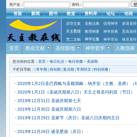
用户名：
密码：
答疑
新闻
图书
教堂
资料库
论坛
动画
训导文集
圣教法典
信理神学
多语圣经
天主教理
教理纲要
神学辞典
思高圣经
梵二文献
神学论集
神学导论
牧灵圣经
首页
教会文献
圣经园地
神学哲学
入教指南
您当前的位置：
首页
>
每日礼仪
>
每日弥撒
>
圣诞期
子栏目导航：|
常年期
|
四旬期
|
复活期
|
常用经文
|
特别弥撒
|
2020年1月2日圣巴西略与圣额我略．纳齐安（主教、圣师）（
2020年1月1日（圣诞庆期第八日）天主之母圣玛利亚（节日）
2019年12月31日 圣诞庆期第七天
2019年12月30日 圣诞庆期第六日
2019年12月29日 圣家节（庆日）圣诞八日庆期内主日
2019年12月28日 诸圣婴孩（庆日）