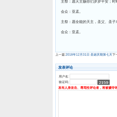
主祭：愿天主赐你们岁岁平安；时
会众：亚孟。
主祭：愿全能的天主，圣父、圣子
会众：亚孟。
上一篇:
2018年12月31日 圣诞庆期第七天
下
发表评论
用户名:
验证码:
发布人身攻击、辱骂性评论者，将被褫夺