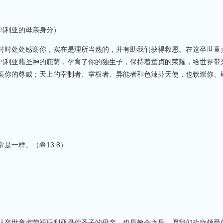
玛利亚的母亲身分）
时时处处感谢你，实在是理所当然的，并有助我们获得救恩。在这卒世童
玛利亚藉圣神的庇荫，孕育了你的独生子，保持着童贞的荣耀，给世界带
美你的尊威；天上的宰制者、掌权者、异能者和色辣芬天使，也钦崇你、
是一样。（希13:8）
认卒世童贞荣福玛利亚是你圣子的母亲，也是教会之母。愿我们欢欣领受