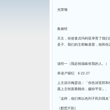
光荣颂
集祷经
天主，你使童贞玛利亚孕育了我们
圣子、我们的主耶稣基督，他和你
读经一（我必祝福皈依我的人。）
恭读户籍纪 6:22-27
上主训示梅瑟说：「你告诉亚郎和
愿上主转面垂顾你，赐你平安』。
「这样，他们将以色列子民归我名
（默想片刻）