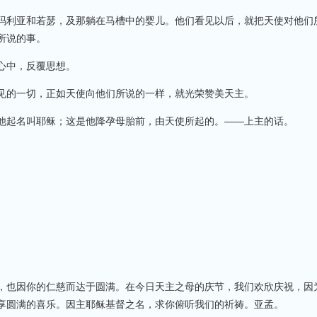
玛利亚和若瑟，及那躺在马槽中的婴儿。他们看见以后，就把天使对他们
所说的事。
心中，反覆思想。
见的一切，正如天使向他们所说的一样，就光荣赞美天主。
他起名叫耶稣；这是他降孕母胎前，由天使所起的。——上主的话。
，也因你的仁慈而达于圆满。在今日天主之母的庆节，我们欢欣庆祝，因
享圆满的喜乐。因主耶稣基督之名，求你俯听我们的祈祷。亚孟。