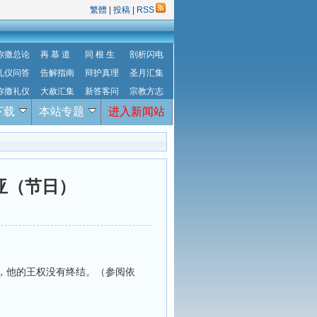
繁體
|
投稿
|
RSS
弥撒总论
再 慕 道
同 根 生
剖析闪电
礼仪问答
告解指南
辩护真理
圣月汇集
弥撒礼仪
大赦汇集
新答客问
宗教方志
下载
本站专题
进入新闻站
亚（节日）
，他的王权没有终结。（参阅依