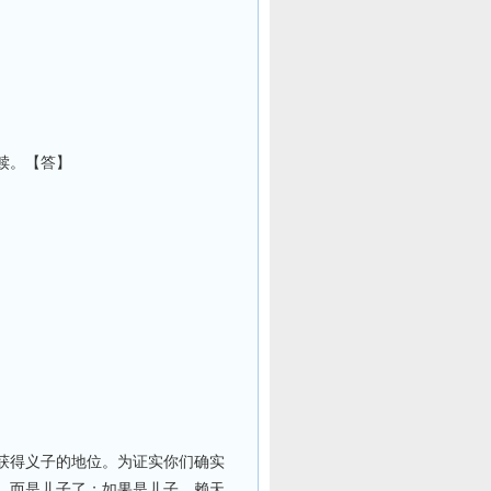
赎。【答】
获得义子的地位。为证实你们确实
，而是儿子了；如果是儿子，赖天