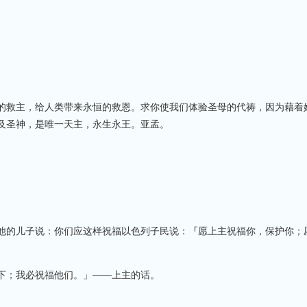
的救主，给人类带来永恒的救恩。求你使我们体验圣母的代祷，因为藉着
及圣神，是唯一天主，永生永王。亚孟。
他的儿子说：你们应这样祝福以色列子民说：『愿上主祝福你，保护你；
下；我必祝福他们。」——上主的话。