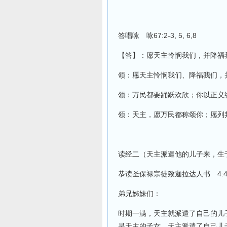
答唱咏 咏67:2-3, 5, 6,8
【答】：愿天主怜悯我们，并降福我
领：愿天主怜悯我们、降福我们，
领：万民都要踊跃欢欣；你以正义
领：天主，愿万民都称颂你；愿列
读经二（天主派遣他的儿子来，生
恭读圣保禄宗徒致迦拉达人书 4:4
弟兄姊妹们：
时期一满，天主就派遣了自己的儿
是天主的子女，天主派遣了自己儿