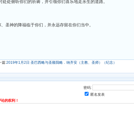
时处处俯听你们的祈祷，并引领你们喜乐地走永生的道路。
X、圣神的降福临于你们，并永远存留在你们当中。
一篇:
2019年1月2日 圣巴西略与圣额我略．纳齐安（主教、圣师）（纪念）
密码:
匿名发表
评论的权利！