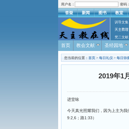
用户名：
密码
答疑
新闻
图书
教堂
训导文集
天主教理
梵二文献
首页
教会文献
圣经园地
您当前的位置：
首页
>
每日礼仪
>
每日弥
2019
进堂咏
今天真光照耀我们，因为上主为我
9:2,6；路1:33）