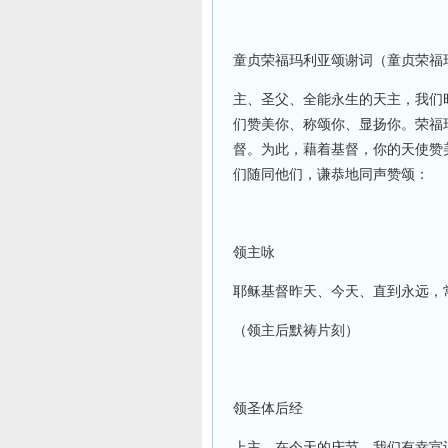
童贞荣福玛利亚颂谢词（童贞荣福
主、圣父、全能永生的天主，我们
们赞美你、称颂你、显扬你。荣福
督。为此，藉着基督，你的天使赞
们随同他们，谦恭地同声赞颂：
领主咏
耶稣基督昨天、今天、直到永远，常
（领主后默祷片刻）
领圣体后经
上主，在今天的庆节，我们有幸宣