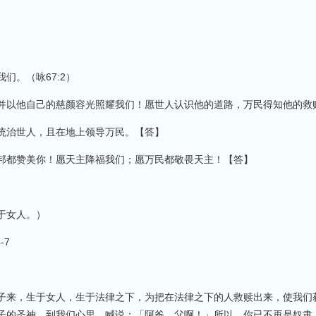
们。（咏67:2）
并以他自己的慈颜容光照耀我们！愿世人认识他的道路，万民得知他的救
统治世人，且在地上领导万民。【答】
邦都赞美你！愿天主降福我们；愿万民都敬畏天主！【答】
于女人。）
-7
子来，生于女人，生于法律之下，为把在法律之下的人救赎出来，使我们
子的圣神，到我们心里，喊说：「阿爸，父啊！」所以，你已不再是奴隶