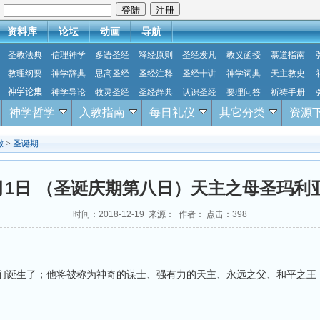
：
资料库
论坛
动画
导航
圣教法典
信理神学
多语圣经
释经原则
圣经发凡
教义函授
慕道指南
教理纲要
神学辞典
思高圣经
圣经注释
圣经十讲
神学词典
天主教史
神学论集
神学导论
牧灵圣经
圣经辞典
认识圣经
要理问答
祈祷手册
神学哲学
入教指南
每日礼仪
其它分类
资源
撒
>
圣诞期
年1月1日 （圣诞庆期第八日）天主之母圣玛利
时间：2018-12-19 来源： 作者： 点击：
398
们诞生了；他将被称为神奇的谋士、强有力的天主、永远之父、和平之王