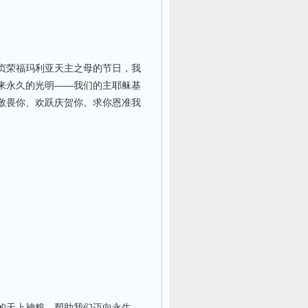
贞荣福玛利亚天主之母的节日，我
来永久的光明——我们的主耶稣基
敬畏你、欢跃庆贺你。求你恩准我
的天上神粮，帮助我们迈向永生。