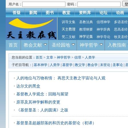
用户名：
密码：
答疑
新闻
图书
教堂
资料库
论坛
动画
训导文集
圣教法典
信理神学
多语圣经
天主教理
教理纲要
神学辞典
思高圣经
梵二文献
神学论集
神学导论
牧灵圣经
首页
教会文献
圣经园地
神学哲学
入教指南
您当前的位置：
首页
>
文章
>
神学哲学
>
信理
>
人类学
子栏目导航：|
基本神学
|
人类学
|
基督学
|
教父学
|
教会学
|
末世论
|
圣事论
|
人的地位与万物有情： 再思天主教之宇宙论与人观
达尔文的黑盒
基督教人学观念：回顾与展望
原罪及其神学解释的变更
《基督显圣：人的圆满》之跋
基督显圣超越部落的和历史的基督论（初译）