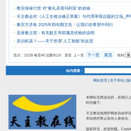
教宗保禄六世 对“敬礼圣母玛利亚”的劝谕
天主教会对《人工生殖法修正草案》与代理孕母议题的立场_声
教宗方济各 2025年四旬期文告：让我们在希望中同行
圣座教义部：有关默主哥耶属灵经验的说明
意识机器？——关于所谓“人工智能”的反思
下一页
尾页
页次：1/228 每页40 总数9110 首页 上一页
转到:
站内搜索：
网站首页
|
关于本站
|
版
本网站无商业目的，若我们上
时内撤下。
天主教在线维护网友自由评
本站绝对禁止发布人身攻击
版权所无，欢迎转载。Copyle