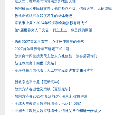
耿庆文：在屏幕与演算法之外找回人性
教宗移民和难民日文告：他们坚忍不拔、信赖天主、见证望德
教廷正式认可在印度发生的圣体奇迹
宗教事业局：2024年经济和金融指标有所成长
第9届世界穷人日文告：我主上主，祢是我的期望
迈向2027首尔世青节，心怀改变世界的勇气
2027首尔世界青年节确定正式主题
教宗良十四世接见天主教东方礼信徒：教会需要你们
新任教宗良十四世【完结】
圣座驻联合国代表：人工智能应促进友爱和分辨力
新教宗选举专题【更新完毕】
教宗方济各逝世及后续【更新完毕】
教宗方济各2025年复活前夕守夜礼礼弥撒讲道
全球天主教徒人数持续增长，已达14.06亿
亚洲天主教徒人数持续增长，但神父圣召却进一步减少