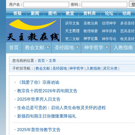
用户名：
密码：
答疑
新闻
图书
教堂
资料库
论坛
动画
训导文集
圣教法典
信理神学
多语圣经
天主教理
教理纲要
神学辞典
思高圣经
梵二文献
神学论集
神学导论
牧灵圣经
首页
教会文献
圣经园地
神学哲学
入教指南
您当前的位置：
首页
>
文章
子栏目导航：|
教会文献
|
圣经园地
|
神学哲学
|
入教指南
|
其它分类
|
《我爱了你》宗座劝谕
教宗良十四世2026年四旬期文告
2025年世界穷人日文告
生命总是可贵的：启动人类生命牧灵关怀的进程
新颁四旬期主日弥撒隆重降福礼
2025年普世传教节文告