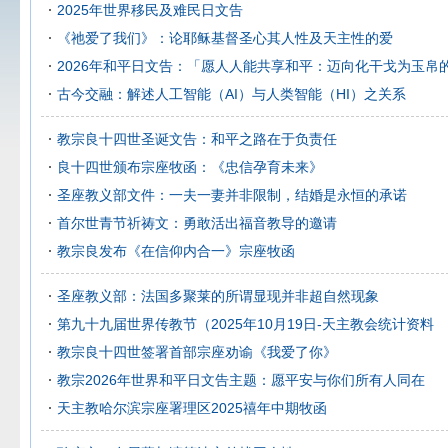
2025年世界移民及难民日文告
《祂爱了我们》：论耶稣基督圣心其人性及天主性的爱
2026年和平日文告：「愿人人能共享和平：迈向化干戈为玉帛
古今交融：解述人工智能（AI）与人类智能（HI）之关系
教宗良十四世圣诞文告：和平之路在于负责任
良十四世颁布宗座牧函：《忠信孕育未来》
圣座教义部文件：一夫一妻并非限制，结婚是永恒的承诺
首尔世青节祈祷文：勇敢活出福音教导的邀请
教宗良发布《在信仰内合一》宗座牧函
圣座教义部：法国多聚莱的所谓显现并非超自然现象
第九十九届世界传教节（2025年10月19日-天主教会统计资料
教宗良十四世签署首部宗座劝谕《我爱了你》
教宗2026年世界和平日文告主题：愿平安与你们所有人同在
天主教哈尔滨宗座署理区2025禧年中期牧函