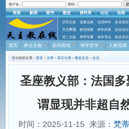
用户名：
密码：
答疑
新闻
图书
教堂
资料库
论坛
动画
训导文集
圣教法典
信理神学
多语圣经
天主教理
教理纲要
神学辞典
思高圣经
梵二文献
神学论集
神学导论
牧灵圣经
首页
教会文献
圣经园地
神学哲学
入教指南
您当前的位置：
首页
>
文章
>
其它分类
>
教友生活
>
生活
圣座教义部：法国多
谓显现并非超自
时间：2025-11-15 来源：
梵