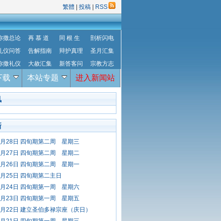
繁體
|
投稿
|
RSS
弥撒总论
再 慕 道
同 根 生
剖析闪电
礼仪问答
告解指南
辩护真理
圣月汇集
弥撒礼仪
大赦汇集
新答客问
宗教方志
下载
本站专题
进入新闻站
讯
新
年2月28日 四旬期第二周 星期三
年2月27日 四旬期第二周 星期二
年2月26日 四旬期第二周 星期一
年2月25日 四旬期第二主日
年2月24日 四旬期第一周 星期六
年2月23日 四旬期第一周 星期五
年2月22日 建立圣伯多禄宗座（庆日）