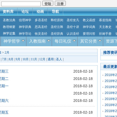
：
资料库
论坛
动画
导航
圣教法典
信理神学
多语圣经
释经原则
圣经发凡
教义函授
慕道指南
教理纲要
神学辞典
思高圣经
圣经注释
圣经十讲
神学词典
天主教史
神学论集
神学导论
牧灵圣经
圣经辞典
认识圣经
要理问答
祈祷手册
神学哲学
入教指南
每日礼仪
其它分类
资源
推荐资
读
>
2月
|
7月
|
8月
|
9月
|
10月
|
11月
|
12月
|
通用
|
圣人
|
最后更
星期三
2018-02-18
2018
星期二
2018-02-18
2018
星期一
2018-02-18
2018
2018-02-18
2018
2018
星期六
2018-02-18
2018
2018
星期五
2018-02-18