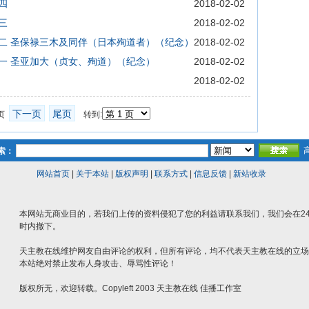
四
2018-02-02
三
2018-02-02
星期二 圣保禄三木及同伴（日本殉道者）（纪念）
2018-02-02
星期一 圣亚加大（贞女、殉道）（纪念）
2018-02-02
2018-02-02
下一页
尾页
一页
转到:
索：
网站首页
|
关于本站
|
版权声明
|
联系方式
|
信息反馈
|
新站收录
本网站无商业目的，若我们上传的资料侵犯了您的利益请联系我们，我们会在2
时内撤下。
天主教在线维护网友自由评论的权利，但所有评论，均不代表天主教在线的立场
本站绝对禁止发布人身攻击、辱骂性评论！
版权所无，欢迎转载。Copyleft 2003 天主教在线 佳播工作室