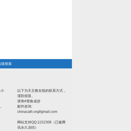
高级搜索
4小
以下为天主教在线的联系方式，
谨防假冒。
请将#替换成@
。
邮件咨询:
chinacath.org#gmail.com
网站支持QQ:1152308（已被腾
讯永久冻结）