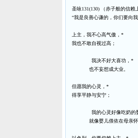
圣咏
131(130)
（赤子般的信赖
“我是良善心谦的，你们要向我
上主，我不心高气傲，
*
我也不敢自视过高；
我决不好大喜功，
*
也不妄想成大业。
但愿我的心灵，
*
得享平静与安宁；
我的心灵好像吃奶的
就像婴儿偎依在母亲