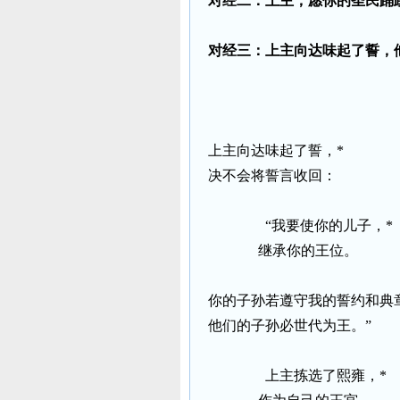
对经二：上主，愿你的圣民踊
对经三：上主向达味起了誓，
上主向达味起了誓，
*
决不会将誓言收回：
“我要使你的儿子，
*
继承你的王位。
你的子孙若遵守我的誓约和典
他们的子孙必世代为王。”
上主拣选了熙雍，
*