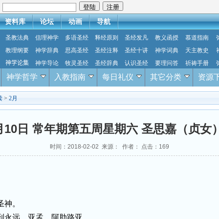
：
资料库
论坛
动画
导航
圣教法典
信理神学
多语圣经
释经原则
圣经发凡
教义函授
慕道指南
教理纲要
神学辞典
思高圣经
圣经注释
圣经十讲
神学词典
天主教史
神学论集
神学导论
牧灵圣经
圣经辞典
认识圣经
要理问答
祈祷手册
神学哲学
入教指南
每日礼仪
其它分类
资源
读
>
2月
2月10日 常年期第五周星期六 圣思嘉（贞
时间：2018-02-02 来源： 作者： 点击：
169
圣神。
到永远。亚孟。阿肋路亚。