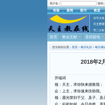
用户名：
密码
答疑
新闻
图书
教堂
训导文集
天主教理
梵二文献
首页
教会文献
圣经园地
您当前的位置：
首页
>
每日礼仪
>
每日诵
2018年
开端词
领：天主，求你快来拯救我；
众：上主，求你速来扶助我。
领：愿光荣归于父、及子、及
众：起初如何，今日亦然，直