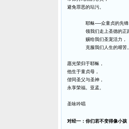
避免罪恶的玷污。
耶稣
──
众童贞的先锋
领我们走上圣德的正
赐给我们圣宠活力，
克服我们人生的艰苦
愿光荣归于耶稣，
他生于童贞母，
偕同圣父与圣神，
永享荣福。亚孟。
圣咏吟唱
对经一：你们若不变得像小孩