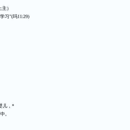
上主）
学习”
(
玛
11:29)
婴儿，
*
怀中。