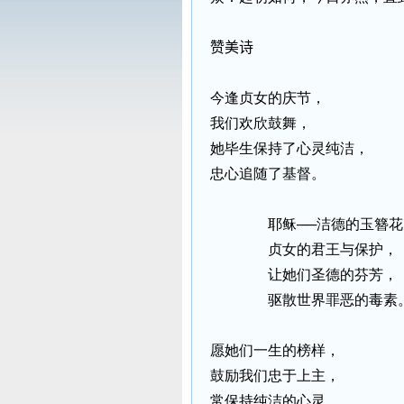
赞美诗
今逢贞女的庆节，
我们欢欣鼓舞，
她毕生保持了心灵纯洁，
忠心追随了基督。
耶稣
──
洁德的玉簪花
贞女的君王与保护，
让她们圣德的芬芳，
驱散世界罪恶的毒素
愿她们一生的榜样，
鼓励我们忠于上主，
常保持纯洁的心灵，