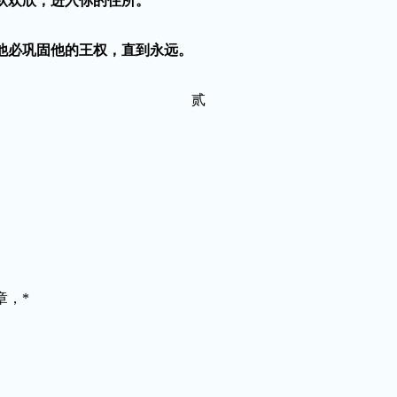
跃欢欣，进入你的住所。
他必巩固他的王权，直到永远。
贰
章，
*