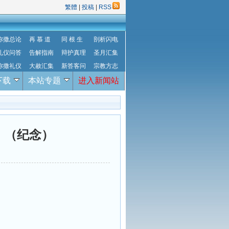
繁體
|
投稿
|
RSS
弥撒总论
再 慕 道
同 根 生
剖析闪电
礼仪问答
告解指南
辩护真理
圣月汇集
弥撒礼仪
大赦汇集
新答客问
宗教方志
下载
本站专题
进入新闻站
女）（纪念）