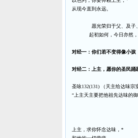
以色列，你要仰赖上主，
*
从现今直到永远。
愿光荣归于父、及子
起初如何，今日亦然
对经一：你们若不变得像小孩
对经二：上主，愿你的圣民踊
圣咏
132(131)
（天主给达味宗
“上主天主要把他祖先达味的御
上主，求你怀念达味，
*