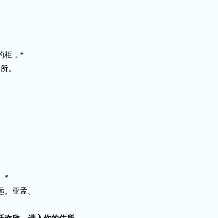
约柜，
*
之所。
*
。
。
*
远。亚孟。