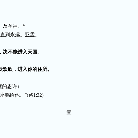
、及圣神。
*
，直到永远。亚孟。
，决不能进入天国。
跃欢欣，进入你的住所。
室的恩许）
座赐给他。”
(
路
1:32)
壹