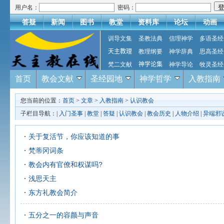
用户名：
密码：
答疑
新闻
图书
教堂
资料库
论坛
动画
训导文集
圣教法典
信理神学
多语圣经
天主教理
教理纲要
神学辞典
思高圣经
梵二文献
神学论集
神学导论
牧灵圣经
首页
教会文献
圣经园地
神学哲学
入教指南
您当前的位置：
首页
>
文章
>
入教指南
>
认识教会
子栏目导航：|
入门圣事
|
教堂
|
答疑
|
认识教会
|
教会历史
|
人物介绍
|
异端邪
关于复活节，你应该知道的事
梵蒂冈词条
教会内有官僚和权谋吗?
浅思天主
东方礼教会简介
五分之一的容颜与声音