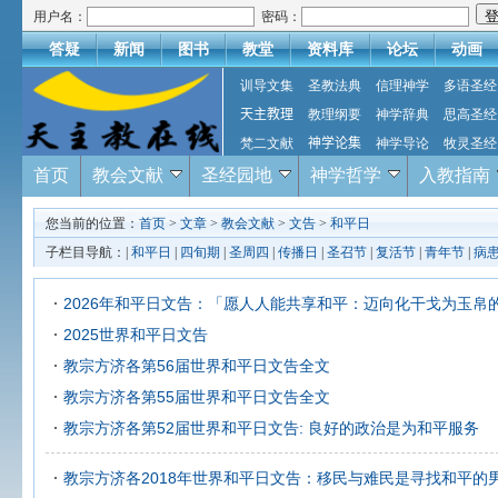
用户名：
密码：
答疑
新闻
图书
教堂
资料库
论坛
动画
训导文集
圣教法典
信理神学
多语圣经
天主教理
教理纲要
神学辞典
思高圣经
梵二文献
神学论集
神学导论
牧灵圣经
首页
教会文献
圣经园地
神学哲学
入教指南
您当前的位置：
首页
>
文章
>
教会文献
>
文告
>
和平日
子栏目导航：|
和平日
|
四旬期
|
圣周四
|
传播日
|
圣召节
|
复活节
|
青年节
|
病
2026年和平日文告：「愿人人能共享和平：迈向化干戈为玉帛
2025世界和平日文告
教宗方济各第56届世界和平日文告全文
教宗方济各第55届世界和平日文告全文
教宗方济各第52届世界和平日文告: 良好的政治是为和平服务
教宗方济各2018年世界和平日文告：移民与难民是寻找和平的