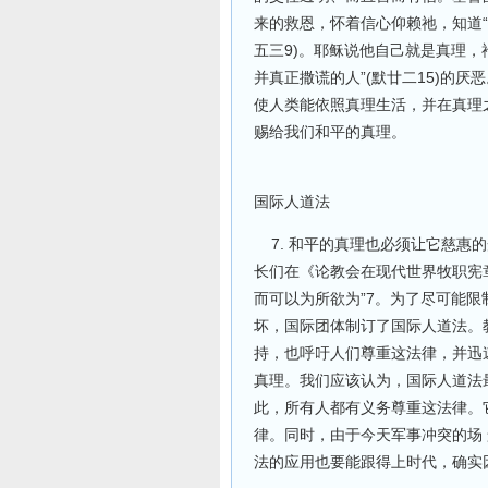
来的救恩，怀着信心仰赖祂，知道“
五三9)。耶稣说他自己就是真理，
并真正撒谎的人”(默廿二15)的
使人类能依照真理生活，并在真理
赐给我们和平的真理。
国际人道法
7. 和平的真理也必须让它慈惠
长们在《论教会在现代世界牧职宪
而可以为所欲为”7。为了尽可能限
坏，国际团体制订了国际人道法。
持，也呼吁人们尊重这法律，并迅
真理。我们应该认为，国际人道法
此，所有人都有义务尊重这法律。
律。同时，由于今天军事冲突的场
法的应用也要能跟得上时代，确实