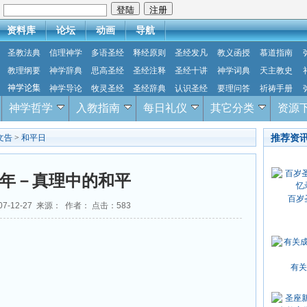
：
资料库
论坛
动画
导航
圣教法典
信理神学
多语圣经
释经原则
圣经发凡
教义函授
慕道指南
教理纲要
神学辞典
思高圣经
圣经注释
圣经十讲
神学词典
天主教史
神学论集
神学导论
牧灵圣经
圣经辞典
认识圣经
要理问答
祈祷手册
神学哲学
入教指南
每日礼仪
其它分类
资源
推荐资
文告
>
和平日
06年－真理中的和平
百岁
07-12-27 来源： 作者： 点击：
583
有关