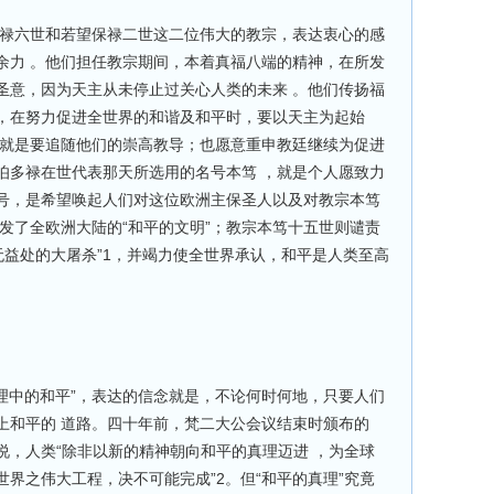
保禄六世和若望保禄二世这二位伟大的教宗，表达衷心的感
余力 。他们担任教宗期间，本着真福八端的精神，在所发
圣意，因为天主从未停止过关心人类的未来 。他们传扬福
，在努力促进全世界的和谐及和平时，要以天主为起始
，就是要追随他们的崇高教导；也愿意重申教廷继续为促进
伯多禄在世代表那天所选用的名号本笃 ，就是个人愿致力
号，是希望唤起人们对这位欧洲主保圣人以及对教宗本笃
发了全欧洲大陆的“和平的文明”；教宗本笃十五世则谴责
无益处的大屠杀”1，并竭力使全世界承认，和平是人类至高
理中的和平”，表达的信念就是，不论何时何地，只要人们
上和平的 道路。四十年前，梵二大公会议结束时颁布的
说，人类“除非以新的精神朝向和平的真理迈进 ，为全球
界之伟大工程，决不可能完成”2。但“和平的真理”究竟