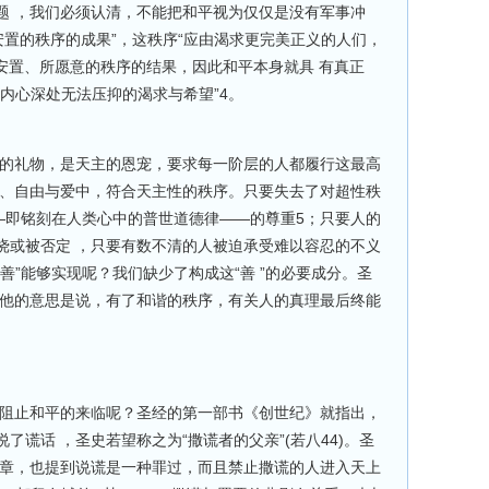
题 ，我们必须认清，不能把和平视为仅仅是没有军事冲
安置的秩序的成果”，这秩序“应由渴求更完美正义的人们，
安置、所愿意的秩序的结果，因此和平本身就具 有真正
内心深处无法压抑的渴求与希望”4。
赐的礼物，是天主的恩宠，要求每一阶层的人都履行这最高
 、自由与爱中，符合天主性的秩序。只要失去了对超性秩
—即铭刻在人类心中的普世道德律——的尊重5；只要人的
挠或被否定 ，只要有数不清的人被迫承受难以容忍的不义
善”能够实现呢？我们缺少了构成这“善 ”的必要成分。圣
。他的意思是说，有了和谐的秩序，有关人的真理最后终能
能阻止和平的来临呢？圣经的第一部书《创世纪》就指出，
了谎话 ，圣史若望称之为“撒谎者的父亲”(若八44)。圣
一章，也提到说谎是一种罪过，而且禁止撒谎的人进入天上