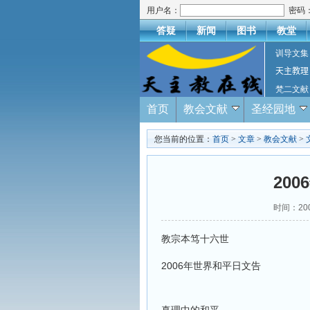
用户名：
密码
答疑
新闻
图书
教堂
训导文集
天主教理
梵二文献
首页
教会文献
圣经园地
您当前的位置：
首页
>
文章
>
教会文献
>
20
时间：20
教宗本笃十六世
2006年世界和平日文告