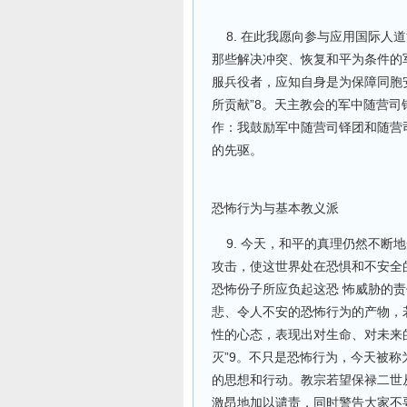
8. 在此我愿向参与应用国际人
那些解决冲突、恢复和平为条件的
服兵役者，应知自身是为保障同胞
所贡献”8。天主教会的军中随营司
作：我鼓励军中随营司铎团和随营
的先驱。
恐怖行为与基本教义派
9. 今天，和平的真理仍然不断
攻击，使这世界处在恐惧和不安全
恐怖份子所应负起这恐 怖威胁的
悲、令人不安的恐怖行为的产物，
性的心态，表现出对生命、对未来
灭”9。不只是恐怖行为，今天被称
的思想和行动。教宗若望保禄二世
激昂地加以谴责，同时警告大家不