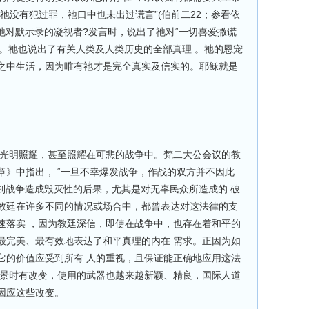
祂没有犯过罪，祂口中也未出过谎言”(伯前二22；参看依
祂对默示录的凝视者?发言时，说出了祂对“一切喜爱撒谎
厌恶。祂也说出了有关人类及人类历史的全部真理 。祂的恩宠
之中生活，因为唯有祂才是完全真实及信实的。耶稣就是
的光明照耀，甚至照耀在可悲的战争中。梵二大公会议的教
章》中指出， “一旦不幸爆发战争，作战的双方并不因此
制战争造成毁灭性的后果，尤其是对无辜民众所造成的 破
教廷在许多不同的情况或场合中，都曾表达对这法律的支
速落实 ，因为教廷深信，即使在战争中，也存在着和平的
最完美、最有效地表达了和平真理的内在 需求。正因为如
它的价值应受到所有 人的重视，且保证能正确地应用这法
 景时有改变，使用的武器也越来越新颖、精良，国际人道
因应这些改变。