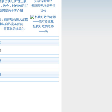
天津西开总堂开拓
新闻室向各界介绍
福传
忆我可敬的老师
道：前苏联总统戈尔
——高
章
息
新
门