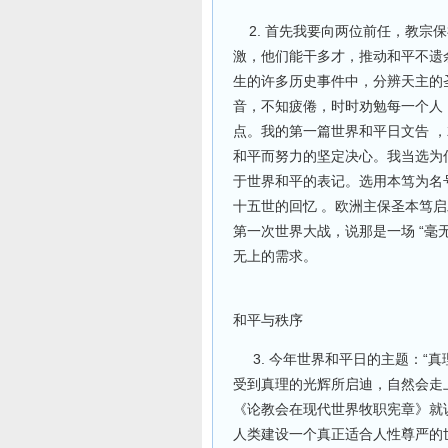
2. 首先我要向两位前任，教宗
激，他们能干多才，推动和平不遗
生的许多历史事件中，分辨天主的
音，不知疲倦，时时劝勉每一个人
点。我的第一篇世界和平日文告 
和平而努力的坚定决心。我当选为
于世界和平的表记。选用本笃为名
十五世的回忆 。欧洲主保圣本笃启
第一次世界大战，说那是一场 “毫
无上的需求。
和平与秩序
3. 今年世界和平日的主题：“真
受到真理的光辉所启迪，自然会走
《论教会在现代世界牧职宪章》就
人类建设一个真正适合人性尊严的世