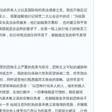
道法的所有人士以及国际组织表达感谢之意。我也不能忘记
军人 。我要提醒他们记得梵二大公会议中的话：“为祖国
安全及自由而服务；他们如能善尽厥职 ，也对建立和平有
铎团就是在这样的要求下，在第一线上执行他 们的牧灵工
司铎，在任何情况或任何环境下，都能做忠实的和平真理
地受到恐怖主义严重的危害与排斥，恐怖主义可耻的威胁和
的状态中 。我的前任保禄六世和若望保禄二世，经常指出
责任，同时谴责他们既愚蠢而又致命的策略。这些常是可
若望保禄如此形容： “以恐怖行动杀人的人，滋长轻贱人
的绝望。在他们眼中，一切事物都是可憎的，都应被毁
为基本教义派的宗教狂热者 ，也都能激发并鼓励恐怖份子
从一开 始就注意到狂热的基本教义派激增的危险，并慷慨
要强迫他人接受自己所认为的真理，只能提出建议 ，让他