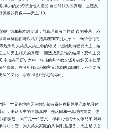
“以暴力的方式强迫他人接受 自己所认为的真理，是违反
佩戴的肖像——天主”10。
恐怖行为和基本教义派，与真理都有同样错 误的关系：恐
派则宣称他们能以武力把真理加在别人身上。虽然他们的
都表现出对人类及人类生命的轻视，也因此而轻视天主，这
扭曲与天主相关的真理 ，而造成悲剧性的结果：恐怖主义
天 主临在于历史之中，狂热的基本教义派则破坏天主仁爱
造的偶像。在分析现代恐怖主义现象的原因时 ，不但要考
更深的文化、宗教和意识形态等动机。
的危险，世界各地的天主教徒都有责任宣扬并更充份地具体
看到 ，承认天主的全部真理，是巩固和平真理的首要、也
给我们救恩，天主是一位慈父，愿看到他的子女像兄弟 姊妹
献聪明才智，为人类大家庭的共 同利益服务。天主是取之