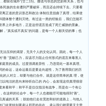
…都留在城外”(廿二15)。撒谎与罪恶的悲剧有关系，也与
及各民族的生命遭到严重破坏，而且还会持续下去。只要看
背离正道的意识形态和政治 体制任意扭曲了真理，结果使
和团体整个遭到灭绝。有过这一类的经验后 ，我们怎能不
世界上许多地方，正是这些谎言造成了死亡威胁的景象。
解，“真实或不真实”的问题，是每一个人都关切的事；也
关键。
、无法压抑的渴望，无关个人的文化认同。因此，每一个人
“善 ”贡献己力，应该尽力阻止任何形式的谎言来毒害人
家庭里的成员。过度强调差异性 ，乃违背此一基本真理。
同的命运，这命运最后是要走向超性，为了善用我们的历
文化的人对立，却要与他们合作。就是这些简单的真 理，使
们以纯洁的意向来聆听自己的 内心，会发现这些真理很容
度来看和平：和平不是仅仅指没有战争，而是在一个有公
，在这样的社会中，每一个人也都能尽可能地得到“善”。
且真诚的关系 ；鼓励他们走在宽恕和好的道路上，与他人
的门徒更特别要承认邪恶的存在 ，承认我们都需要天主带