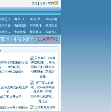
繁體
|
投稿
|
RSS
弥撒总论
再 慕 道
同 根 生
剖析闪电
礼仪问答
告解指南
辩护真理
圣月汇集
弥撒礼仪
大赦汇集
新答客问
宗教方志
下载
本站专题
进入新闻站
讯
圣座颁布《弥撒讲
圣言会士郭福德神
道规
请不要以讹传讹，
成义/称义教义的
澄清法