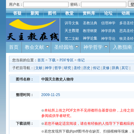
用户名：
密码：
答疑
新闻
图书
教堂
资料库
论坛
动画
训导文集
圣教法典
信理神学
多语圣经
天主教理
教理纲要
神学辞典
思高圣经
梵二文献
神学论集
神学导论
牧灵圣经
首页
教会文献
圣经园地
神学哲学
入教指南
您当前的位置：
首页
>
下载
>
PDF专区
>
传记
子栏目导航：|
文献
|
神学
|
哲学
|
研究
|
圣经
|
历史
|
传记
|
灵修
|
辞典
|
其它
|
图书名称：
中国天主教史人物传
整理时间：
2009-11-25
⊙
本站所上传之PDF文件不见得都符合基督信仰，上传之
参阅或供学者研究。
下载说明：
⊙
若您不确定适宜阅读，请在有经验的人指导下下载相应的
⊙若您发现所下载的pdf图书存在缺页、扫描模糊等现象，