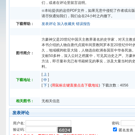
们，或者在评论里留言说明。
⊙本站提供的这些PDF文件，如果无意中侵犯了作者或出
请尽快通知我们，我们会在24小时之内撤下。
下载帮助：
发表评论
加入收藏夹
错误报告
方豪神父是20世纪中国天主教界著名的史学家，对天主教
本书介绍的人物自唐代贞观年间景教阿罗本至20世纪中叶的
久，地域横跨欧亚大陆，人物选自欧洲各国至中华各民族
图书简介：
文献50多种，深入尘封之档案中，可见其治史之严。方豪神
方法，即尽量补充已有书籍鲜见的事实，涉及大量当时的
料。
[
上
]
下载地址：
[
中
]
[
下
] (
用鼠标左键直接点击下载地址
) 下载次数：
4056
相关图书：
无相关信息
发表评论
用户名:
密码:
验证码:
匿名发表