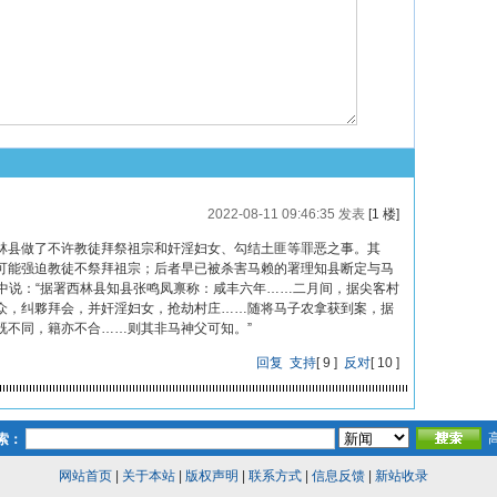
2022-08-11 09:46:35 发表
[1 楼]
林县做了不许教徒拜祭祖宗和奸淫妇女、勾结土匪等罪恶之事。其
可能强迫教徒不祭拜祖宗；后者早已被杀害马赖的署理知县断定与马
奏折中说：“据署西林县知县张鸣凤禀称：咸丰六年……二月间，据尖客村
众，纠夥拜会，并奸淫妇女，抢劫村庄……随将马子农拿获到案，据
既不同，籍亦不合……则其非马神父可知。”
回复
支持
[
9
]
反对
[
10
]
索：
网站首页
|
关于本站
|
版权声明
|
联系方式
|
信息反馈
|
新站收录