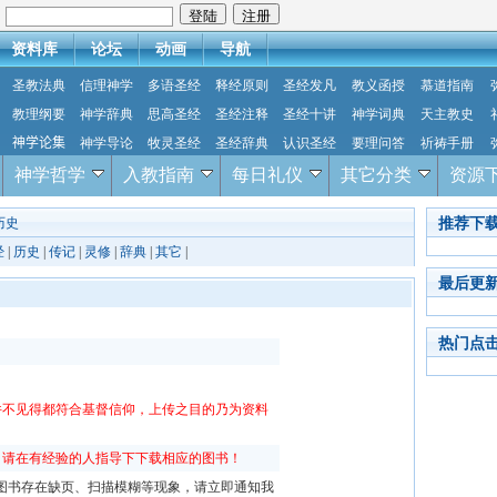
：
资料库
论坛
动画
导航
圣教法典
信理神学
多语圣经
释经原则
圣经发凡
教义函授
慕道指南
教理纲要
神学辞典
思高圣经
圣经注释
圣经十讲
神学词典
天主教史
神学论集
神学导论
牧灵圣经
圣经辞典
认识圣经
要理问答
祈祷手册
神学哲学
入教指南
每日礼仪
其它分类
资源
推荐下
历史
经
|
历史
|
传记
|
灵修
|
辞典
|
其它
|
最后更
热门点
件不见得都符合基督信仰，上传之目的乃为资料
，请在有经验的人指导下下载相应的图书！
f图书存在缺页、扫描模糊等现象，请立即通知我