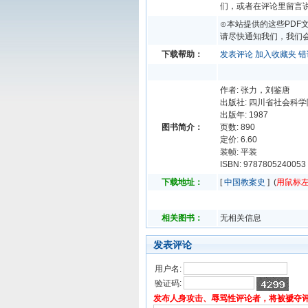
们，或者在评论里留言
⊙本站提供的这些PDF
请尽快通知我们，我们会
下载帮助：
发表评论
加入收藏夹
错
作者: 张力，刘鉴唐
出版社: 四川省社会科
出版年: 1987
图书简介：
页数: 890
定价: 6.60
装帧: 平装
ISBN: 9787805240053
下载地址：
[
中国教案史
] (
用鼠标
相关图书：
无相关信息
发表评论
用户名:
验证码:
发布人身攻击、辱骂性评论者，将被褫夺