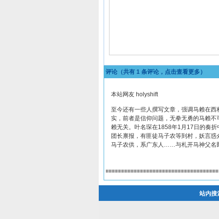
评论（共有
1
条评论，点击查看更多）
本站网友 holyshift
至今还有一些人撰写文章，强调马赖在西
实，前者是信仰问题，无拳无勇的马赖不
赖无关。叶名琛在1858年1月17日的
团长禀报，有匪徒马子农等到村，妖言惑
马子农供，系广东人……与札开马神父名
站内搜