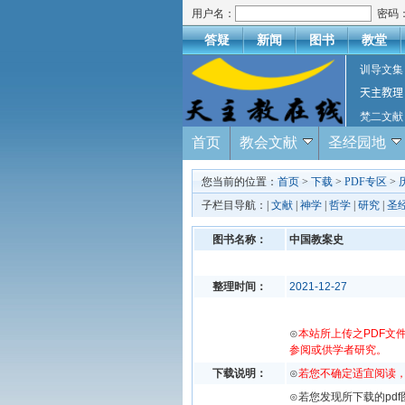
用户名：
密码
答疑
新闻
图书
教堂
训导文集
天主教理
梵二文献
首页
教会文献
圣经园地
您当前的位置：
首页
>
下载
>
PDF专区
>
子栏目导航：|
文献
|
神学
|
哲学
|
研究
|
圣
图书名称：
中国教案史
整理时间：
2021-12-27
⊙
本站所上传之PDF文
参阅或供学者研究。
下载说明：
⊙
若您不确定适宜阅读
⊙若您发现所下载的pd