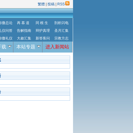
繁體
|
投稿
|
RSS
弥撒总论
再 慕 道
同 根 生
剖析闪电
礼仪问答
告解指南
辩护真理
圣月汇集
弥撒礼仪
大赦汇集
新答客问
宗教方志
下载
本站专题
进入新闻站
载
新
击