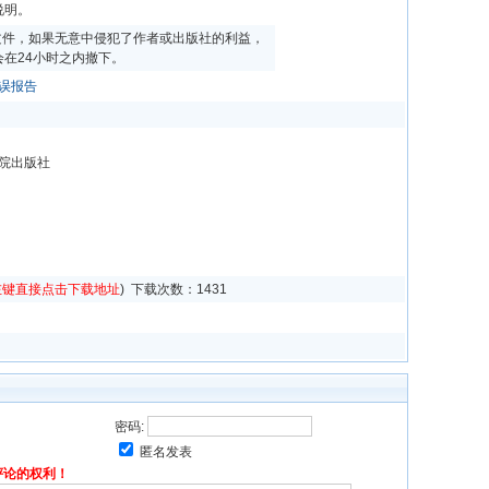
说明。
文件，如果无意中侵犯了作者或出版社的利益，
在24小时之内撤下。
误报告
学院出版社
左键直接点击下载地址
) 下载次数：
1431
密码:
匿名发表
评论的权利！