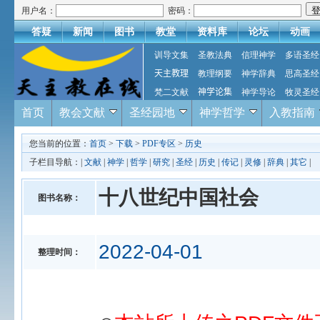
用户名：
密码：
答疑
新闻
图书
教堂
资料库
论坛
动画
训导文集
圣教法典
信理神学
多语圣经
天主教理
教理纲要
神学辞典
思高圣经
梵二文献
神学论集
神学导论
牧灵圣经
首页
教会文献
圣经园地
神学哲学
入教指南
您当前的位置：
首页
>
下载
>
PDF专区
>
历史
子栏目导航：|
文献
|
神学
|
哲学
|
研究
|
圣经
|
历史
|
传记
|
灵修
|
辞典
|
其它
|
十八世纪中国社会
图书名称：
2022-04-01
整理时间：