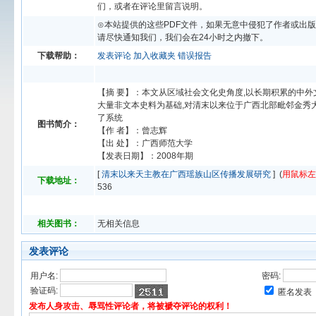
们，或者在评论里留言说明。
⊙本站提供的这些PDF文件，如果无意中侵犯了作者或出
请尽快通知我们，我们会在24小时之内撤下。
下载帮助：
发表评论
加入收藏夹
错误报告
【摘 要】：本文从区域社会文化史角度,以长期积累的中
大量非文本史料为基础,对清末以来位于广西北部毗邻金秀
了系统
图书简介：
【作 者】：曾志辉
【出 处】：广西师范大学
【发表日期】：2008年期
[
清末以来天主教在广西瑶族山区传播发展研究
] (
用鼠标左
下载地址：
536
相关图书：
无相关信息
发表评论
用户名:
密码:
验证码:
匿名发表
发布人身攻击、辱骂性评论者，将被褫夺评论的权利！