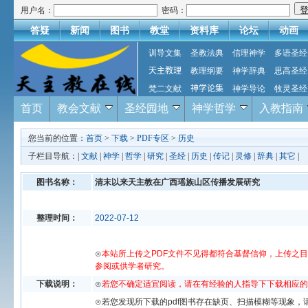
用户名：
密码：
答疑
新闻
图书
教堂
资料库
论坛
动画
训导文集
圣教法典
信理神学
多语圣经
天主教理
教理纲要
神学辞典
思高圣经
梵二文献
神学论集
神学导论
牧灵圣经
首页
教会文献
圣经园地
神学哲学
入教指南
您当前的位置：
首页
>
下载
>
PDF专区
>
历史
子栏目导航：|
文献
|
神学
|
哲学
|
研究
|
圣经
|
历史
|
传记
|
灵修
|
辞典
|
其它
|
图书名称：
清末以来天主教在广西瑶族山区传播发展研究
整理时间：
2022-07-12
⊙
本站所上传之PDF文件不见得都符合基督信仰，上传之
参阅或供学者研究。
下载说明：
⊙
若您不确定适宜阅读，请在有经验的人指导下下载相应的
⊙若您发现所下载的pdf图书存在缺页、扫描模糊等现象，