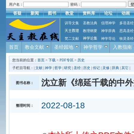
用户名：
密码：
答疑
新闻
图书
教堂
资料库
论坛
动画
训导文集
圣教法典
信理神学
多语圣经
天主教理
教理纲要
神学辞典
思高圣经
梵二文献
神学论集
神学导论
牧灵圣经
首页
教会文献
圣经园地
神学哲学
入教指南
您当前的位置：
首页
>
下载
>
PDF专区
>
历史
子栏目导航：|
文献
|
神学
|
哲学
|
研究
|
圣经
|
历史
|
传记
|
灵修
|
辞典
|
其它
|
沈立新《绵延千载的中外
图书名称：
2022-08-18
整理时间：