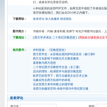
们，或者在评论里留言说明。
⊙本站提供的这些PDF文件，如果无意中侵犯了作者或出
请尽快通知我们，我们会在24小时之内撤下。
下载帮助：
发表评论
加入收藏夹
错误报告
图书简介：
书籍作者：约翰·麦奎利着 高师宁 何光沪译图书出版社：
下载地址：
[
西方学术译丛 二十世纪宗教思想
] (
用鼠标左键直接点击
相关图书：
伊利亚德：《宗教思想史》
西方哲学史：从苏格拉底到萨特及其后（修订第8
西方文化影响下的陕北天主教堂建筑
基督教与西方思想
二十世纪西方宗教哲学文选（全三册）
启示的理性：欧洲哲学与基督宗教思想
欧罗巴的苍穹下：西方古建筑文化艺术之旅
论象征性在西方绘画中的体现
论近世西方来华传教士的儒学观
东西方的建筑空间-传统中国与中世纪西方建
发表评论
用户名:
密码: