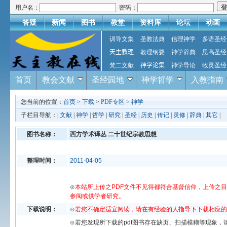
用户名：
密码：
答疑
新闻
图书
教堂
资料库
论坛
动画
训导文集
圣教法典
信理神学
多语圣经
天主教理
教理纲要
神学辞典
思高圣经
梵二文献
神学论集
神学导论
牧灵圣经
首页
教会文献
圣经园地
神学哲学
入教指南
您当前的位置：
首页
>
下载
>
PDF专区
>
神学
子栏目导航：|
文献
|
神学
|
哲学
|
研究
|
圣经
|
历史
|
传记
|
灵修
|
辞典
|
其它
|
图书名称：
西方学术译丛 二十世纪宗教思想
整理时间：
2011-04-05
⊙
本站所上传之PDF文件不见得都符合基督信仰，上传之
参阅或供学者研究。
下载说明：
⊙
若您不确定适宜阅读，请在有经验的人指导下下载相应的
⊙若您发现所下载的pdf图书存在缺页、扫描模糊等现象，