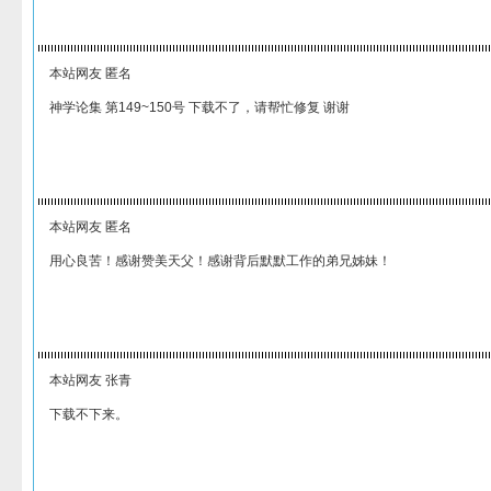
本站网友 匿名
神学论集 第149~150号 下载不了，请帮忙修复 谢谢
本站网友 匿名
用心良苦！感谢赞美天父！感谢背后默默工作的弟兄姊妹！
本站网友 张青
下载不下来。