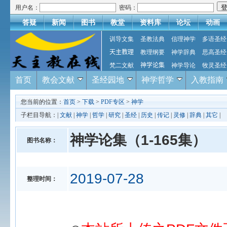
用户名：
密码：
答疑
新闻
图书
教堂
资料库
论坛
动画
训导文集
圣教法典
信理神学
多语圣经
天主教理
教理纲要
神学辞典
思高圣经
梵二文献
神学论集
神学导论
牧灵圣经
首页
教会文献
圣经园地
神学哲学
入教指南
您当前的位置：
首页
>
下载
>
PDF专区
>
神学
子栏目导航：|
文献
|
神学
|
哲学
|
研究
|
圣经
|
历史
|
传记
|
灵修
|
辞典
|
其它
|
神学论集（1-165集）
图书名称：
2019-07-28
整理时间：