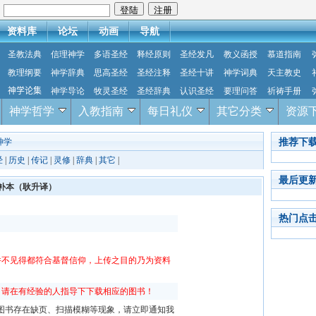
：
资料库
论坛
动画
导航
圣教法典
信理神学
多语圣经
释经原则
圣经发凡
教义函授
慕道指南
教理纲要
神学辞典
思高圣经
圣经注释
圣经十讲
神学词典
天主教史
神学论集
神学导论
牧灵圣经
圣经辞典
认识圣经
要理问答
祈祷手册
神学哲学
入教指南
每日礼仪
其它分类
资源
推荐下
神学
经
|
历史
|
传记
|
灵修
|
辞典
|
其它
|
最后更
补本（耿升译）
热门点
件不见得都符合基督信仰，上传之目的乃为资料
，请在有经验的人指导下下载相应的图书！
f图书存在缺页、扫描模糊等现象，请立即通知我