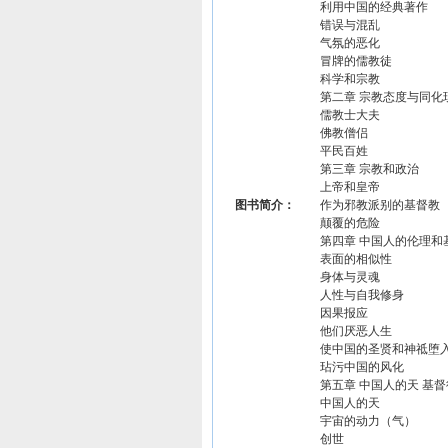
利用中国的经典著作
错误与混乱
气氛的恶化
冒牌的儒教徒
科学和宗教
第二章 宗教态度与同化
儒教士大夫
佛教僧侣
平民百姓
第三章 宗教和政治
上帝和皇帝
图书简介：
作为邪教派别的基督教
颠覆的危险
第四章 中国人的伦理和
表面的相似性
身体与灵魂
人性与自我修身
因果报应
他们厌恶人生
使中国的圣贤和神祗堕
玷污中国的风化
第五章 中国人的天 基
中国人的天
宇宙的动力（气）
创世