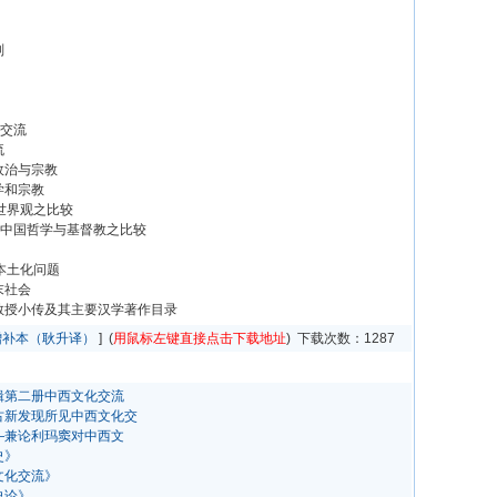
判
化交流
流
政治与宗教
学和宗教
世界观之比较
叶的中国哲学与基督教之比较
本土化问题
末社会
教授小传及其主要汉学著作目录
增补本（耿升译）
] (
用鼠标左键直接点击下载地址
) 下载次数：
1287
辑第二册中西文化交流
古新发现所见中西文化交
—兼论利玛窦对中西文
史》
文化交流》
史论》