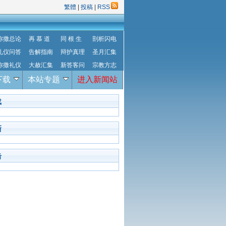
繁體
|
投稿
|
RSS
弥撒总论
再 慕 道
同 根 生
剖析闪电
礼仪问答
告解指南
辩护真理
圣月汇集
弥撒礼仪
大赦汇集
新答客问
宗教方志
下载
本站专题
进入新闻站
载
新
击