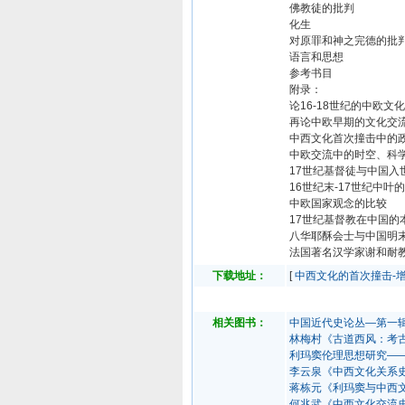
佛教徒的批判
化生
对原罪和神之完德的批
语言和思想
参考书目
附录：
论16-18世纪的中欧文
再论中欧早期的文化交
中西文化首次撞击中的
中欧交流中的时空、科
17世纪基督徒与中国入
16世纪末-17世纪中
中欧国家观念的比较
17世纪基督教在中国的
八华耶酥会士与中国明
法国著名汉学家谢和耐
下载地址：
[
中西文化的首次撞击-
相关图书：
中国近代史论丛—第一
林梅村《古道西风：考
利玛窦伦理思想研究—
李云泉《中西文化关系
蒋栋元《利玛窦与中西
何兆武《中西文化交流