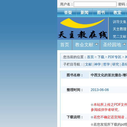
用户名：
密码
答疑
新闻
图书
教堂
训导文集
天主教理
梵二文献
首页
教会文献
圣经园地
您当前的位置：
首页
>
下载
>
PDF专区
>
子栏目导航：|
文献
|
神学
|
哲学
|
研究
|
圣
图书名称：
中西文化的首次撞击-增
整理时间：
2013-06-06
⊙
本站所上传之PDF文
参阅或供学者研究。
下载说明：
⊙
若您不确定适宜阅读
⊙若您发现所下载的pd