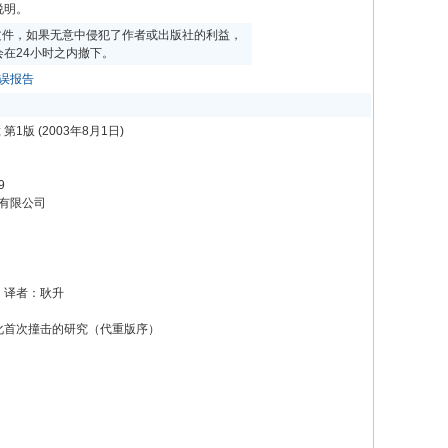
说明。
文件，如果无意中侵犯了作者或出版社的利益，
在24小时之内撤下。
误报告
第1版 (2003年8月1日)
9
份有限公司
 译者：耿升
化首次撞击的研究（代重版序）