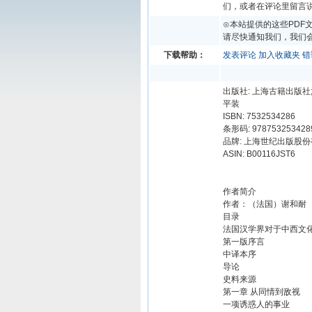
们，或者在评论里留言
⊙本站提供的这些PDF
请尽快通知我们，我们会
下载帮助：
发表评论
加入收藏夹
错
出版社: 上海古籍出版社; 
平装
ISBN: 7532534286
条形码: 978753253428
品牌: 上海世纪出版股
ASIN: B00116JST6
作者简介
作者：（法国）谢和耐
目录
法国汉学界对于中西文
第一版序言
中译本序
导论
史料来源
第一章 从同情到敌视
一项诱惑人的事业