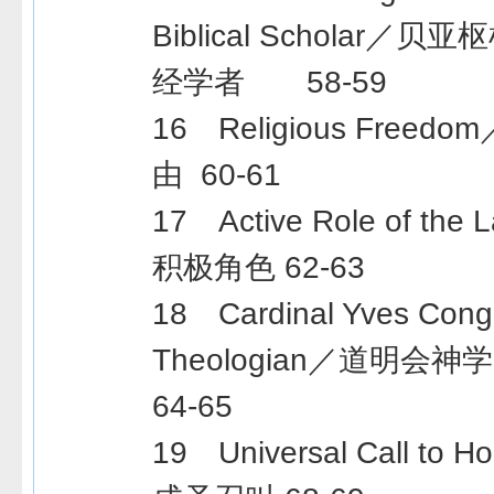
Biblical Scholar／
经学者 58-59
16 Religious Free
由 60-61
17 Active Role of th
积极角色 62-63
18 Cardinal Yves Cong
Theologian／道明会
64-65
19 Universal Call to