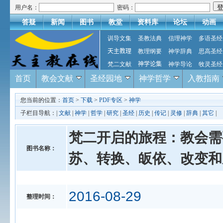
用户名：
密码：
答疑
新闻
图书
教堂
资料库
论坛
动画
训导文集
圣教法典
信理神学
多语圣经
天主教理
教理纲要
神学辞典
思高圣经
梵二文献
神学论集
神学导论
牧灵圣经
首页
教会文献
圣经园地
神学哲学
入教指南
您当前的位置：
首页
>
下载
>
PDF专区
>
神学
子栏目导航：|
文献
|
神学
|
哲学
|
研究
|
圣经
|
历史
|
传记
|
灵修
|
辞典
|
其它
|
梵二开启的旅程：教会需
图书名称：
苏、转换、皈依、改变和
2016-08-29
整理时间：