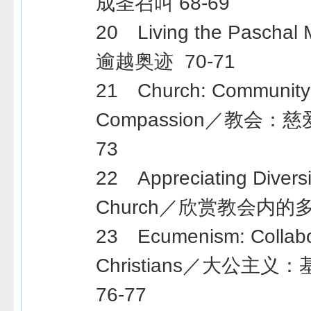
成圣召叫 68-69
20 Living the Pascha
逾越奥迹 70-71
21 Church: Community
Compassion／教会：慈
73
22 Appreciating Diversit
Church／欣赏教会内的多
23 Ecumenism: Collabo
Christians／大公主
76-77