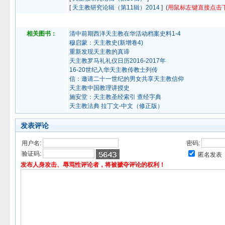
[
天主教研究论辑（第11辑）2014
] (
用鼠标左键直接点击
相关图书：
清中前期西洋天主教在华活动档案史料1-4
穆启蒙：天主教史(新增卷4)
重新发现天主教的真谛
天主教罗马礼礼仪日历2016-2017年
16-20世纪入华天主教传教士列传
信：邀请二十一世纪的男女共享天主教信仰
天主教中国教理讲授史
施安堂：天主教圣经索引 查经字典
天主教法典 拉丁文-中文（修正版）
发表评论
用户名:
密码:
验证码:
匿名发表
发布人身攻击、辱骂性评论者，将被褫夺评论的权利！