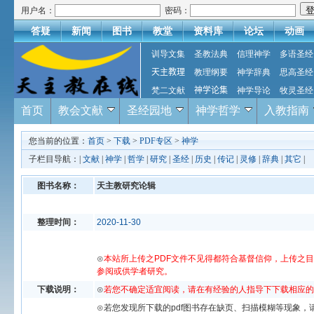
用户名：
密码：
答疑
新闻
图书
教堂
资料库
论坛
动画
训导文集
圣教法典
信理神学
多语圣经
天主教理
教理纲要
神学辞典
思高圣经
梵二文献
神学论集
神学导论
牧灵圣经
首页
教会文献
圣经园地
神学哲学
入教指南
您当前的位置：
首页
>
下载
>
PDF专区
>
神学
子栏目导航：|
文献
|
神学
|
哲学
|
研究
|
圣经
|
历史
|
传记
|
灵修
|
辞典
|
其它
|
图书名称：
天主教研究论辑
整理时间：
2020-11-30
⊙
本站所上传之PDF文件不见得都符合基督信仰，上传之
参阅或供学者研究。
下载说明：
⊙
若您不确定适宜阅读，请在有经验的人指导下下载相应的
⊙若您发现所下载的pdf图书存在缺页、扫描模糊等现象，