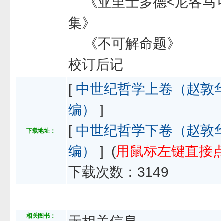
《亚里士多德<尼各马可
集》
《不可解命题》
校订后记
[
中世纪哲学上卷（赵敦
编）
]
[
中世纪哲学下卷（赵敦
下载地址：
编）
] (
用鼠标左键直接
下载次数：
3149
相关图书：