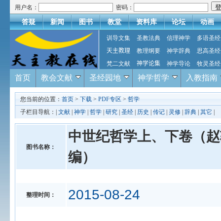
用户名：
密码：
答疑
新闻
图书
教堂
资料库
论坛
动画
训导文集
圣教法典
信理神学
多语圣经
天主教理
教理纲要
神学辞典
思高圣经
梵二文献
神学论集
神学导论
牧灵圣经
首页
教会文献
圣经园地
神学哲学
入教指南
您当前的位置：
首页
>
下载
>
PDF专区
>
哲学
子栏目导航：|
文献
|
神学
|
哲学
|
研究
|
圣经
|
历史
|
传记
|
灵修
|
辞典
|
其它
|
中世纪哲学上、下卷（赵
图书名称：
编）
2015-08-24
整理时间：