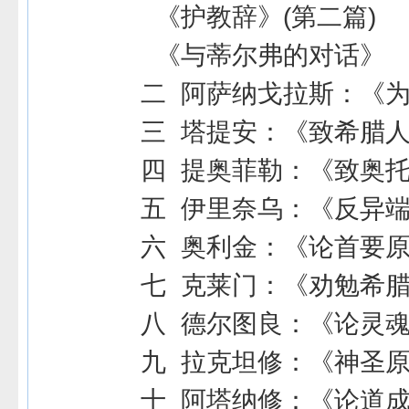
《护教辞》(第二篇)
《与蒂尔弗的对话》
二 阿萨纳戈拉斯：《
三 塔提安：《致希腊
四 提奥菲勒：《致奥
五 伊里奈乌：《反异
六 奥利金：《论首要
七 克莱门：《劝勉希
八 德尔图良：《论灵
九 拉克坦修：《神圣
十 阿塔纳修：《论道