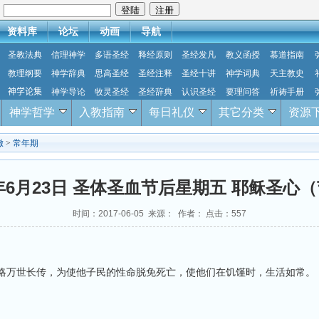
：
资料库
论坛
动画
导航
圣教法典
信理神学
多语圣经
释经原则
圣经发凡
教义函授
慕道指南
教理纲要
神学辞典
思高圣经
圣经注释
圣经十讲
神学词典
天主教史
神学论集
神学导论
牧灵圣经
圣经辞典
认识圣经
要理问答
祈祷手册
神学哲学
入教指南
每日礼仪
其它分类
资源
撒
>
常年期
7年6月23日 圣体圣血节后星期五 耶稣圣心
时间：2017-06-05 来源： 作者： 点击：
557
略万世长传，为使他子民的性命脱免死亡，使他们在饥馑时，生活如常。