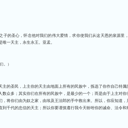
之子的圣心，怀念他对我们的伟大爱情，求你使我们从这天恩的泉源里
是唯一天主，永生永王。亚孟。
们。）
天主的圣民，上主你的天主由地面上所有的民族中，拣选了你作自己特属
人数众多；其实你们在所有的民族中，是最少的一个；而是由于上主对你
们，将你们由为奴之家，由埃及王法郎的手中救出来。所以，你应知道，
直到千代的忠信的天主；所以你要谨慎遵行我今天吩咐你的诫命、法令和