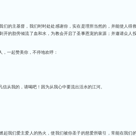
我们的主基督，我们时时处处感谢你，实在是理所当然的，并能使人得
刺开的肋旁倾流了血和水，为教会开启了圣事恩宠的泉源；并邀请众人
人，一起赞美你，不停地欢呼：
凡信从我的，请喝吧！因为从我心中要流出活水的江河。
燃起我们爱主爱人的热火，使我们被你圣子的慈爱所吸引，常能在我们