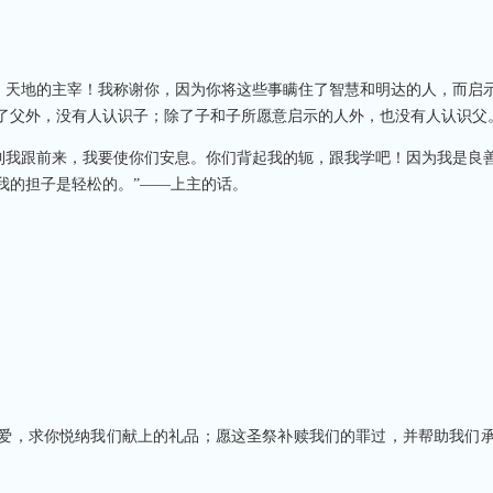
！天地的主宰！我称谢你，因为你将这些事瞒住了智慧和明达的人，而启
了父外，没有人认识子；除了子和子所愿意启示的人外，也没有人认识父
到我跟前来，我要使你们安息。你们背起我的轭，跟我学吧！因为我是良
我的担子是轻松的。”——上主的话。
爱，求你悦纳我们献上的礼品；愿这圣祭补赎我们的罪过，并帮助我们