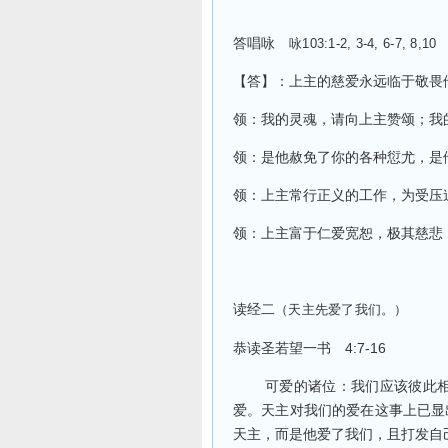
答唱咏
咏
103:1-2, 3-4, 6-7, 8,10
【答】：上主的慈爱永远临于敬畏
领：我的灵魂，请向上主赞颂；我
领：是他赦免了你的各种愆尤，是
领：上主常行正义的工作，为受压
领：上主富于仁爱宽恕，极其慈悲
读经二
（天主先爱了我们。）
4:7-16
恭读圣若望一书
可爱的诸位：我们应该彼此
爱。天主对我们的爱在这事上已显
天主，而是他爱了我们，且打发自