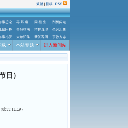
繁體
|
投稿
|
RSS
弥撒总论
再 慕 道
同 根 生
剖析闪电
礼仪问答
告解指南
辩护真理
圣月汇集
弥撒礼仪
大赦汇集
新答客问
宗教方志
下载
本站专题
进入新闻站
（节日）
（咏
33:11,19
）