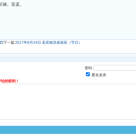
祈祷。亚孟。
期四
下一篇:
2017年6月24日 圣若翰洗者诞辰（节日）
密码:
匿名发表
评论的权利！