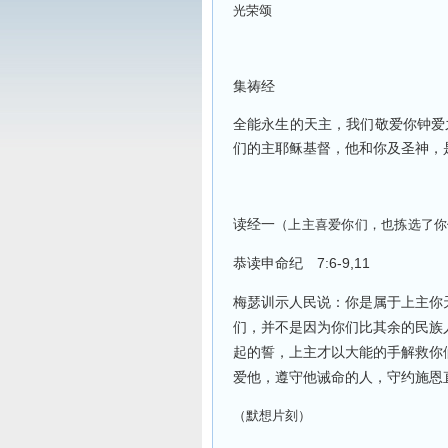
光荣颂
集祷经
全能永生的天主，我们敬爱你钟爱
们的主耶稣基督，他和你及圣神，
读经一
（上主喜爱你们，也拣选了你
7:6-9,11
恭读申命纪
梅瑟训示人民说：你是属于上主你
们，并不是因为你们比其余的民族
起的誓，上主才以大能的手解救你
爱他，遵守他诫命的人，守约施恩
（默想片刻）