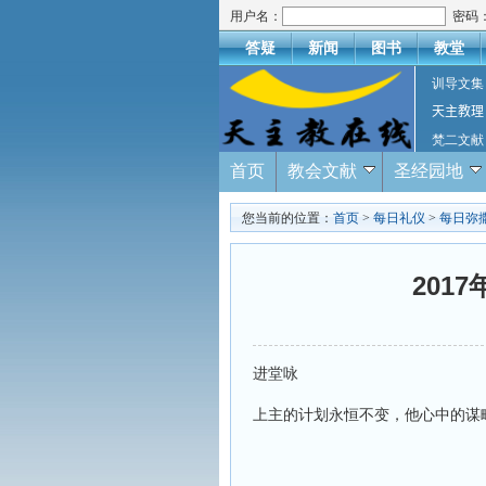
用户名：
密码
答疑
新闻
图书
教堂
训导文集
天主教理
梵二文献
首页
教会文献
圣经园地
您当前的位置：
首页
>
每日礼仪
>
每日弥
201
进堂咏
上主的计划永恒不变，他心中的谋