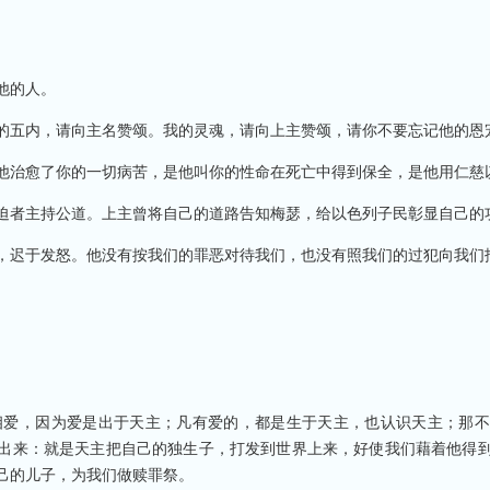
他的人。
的五内，请向主名赞颂。我的灵魂，请向上主赞颂，请你不要忘记他的恩
他治愈了你的一切病苦，是他叫你的性命在死亡中得到保全，是他用仁慈
迫者主持公道。上主曾将自己的道路告知梅瑟，给以色列子民彰显自己的
，迟于发怒。他没有按我们的罪恶对待我们，也没有照我们的过犯向我们
相爱，因为爱是出于天主；凡有爱的，都是生于天主，也认识天主；那不
出来：就是天主把自己的独生子，打发到世界上来，好使我们藉着他得
己的儿子，为我们做赎罪祭。