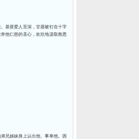
救。基督爱人至深，甘愿被钉在十字
投奔他仁慈的圣心，欢欣地汲取救恩
的弟兄姊妹身上认出他、事奉他。因