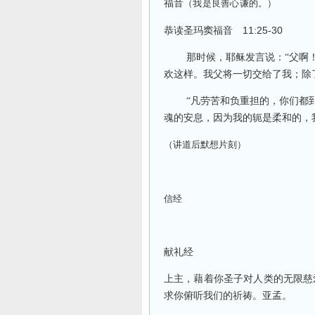
福音
（我是良善心谦的。）
11:25-30
恭读圣玛窦福音
那时候，耶稣发言说：“父啊
欢这样。我父将一切交给了我；除
“凡劳苦和负重担的，你们都
魂的安息，因为我的轭是柔和的，
（讲道后默想片刻）
信经
献礼经
上主，藉着你圣子对人类的无限慈
求你俯听我们的祈祷。亚孟。