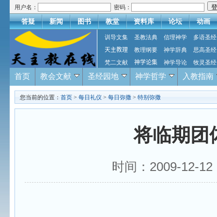
用户名：
密码：
答疑
新闻
图书
教堂
资料库
论坛
动画
训导文集
圣教法典
信理神学
多语圣经
天主教理
教理纲要
神学辞典
思高圣经
梵二文献
神学论集
神学导论
牧灵圣经
首页
教会文献
圣经园地
神学哲学
入教指南
您当前的位置：
首页
>
每日礼仪
>
每日弥撒
>
特别弥撒
将临期团
时间：2009-12-