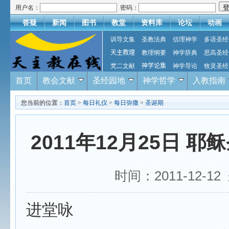
用户名：
密码：
答疑
新闻
图书
教堂
资料库
论坛
动画
训导文集
圣教法典
信理神学
多语圣经
天主教理
教理纲要
神学辞典
思高圣经
梵二文献
神学论集
神学导论
牧灵圣经
首页
教会文献
圣经园地
神学哲学
入教指南
您当前的位置：
首页
>
每日礼仪
>
每日弥撒
>
圣诞期
2011年12月25日 
时间：2011-12-
进堂咏