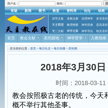
用户名：
密码：
答疑
新闻
图书
教堂
资料库
论坛
动画
训导文集
圣教法典
信理神学
多语圣经
天主教理
教理纲要
神学辞典
思高圣经
梵二文献
神学论集
神学导论
牧灵圣经
首页
教会文献
圣经园地
神学哲学
入教指南
您当前的位置：
首页
>
每日礼仪
>
每日弥撒
>
四旬期
2018年3月30
时间：2018-03-
教会按照极古老的传统，今天
概不举行其他圣事。