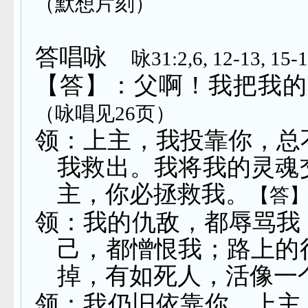
（默想片刻）
答唱咏
咏
31:2,6, 12-13, 15-1
【答】：父啊！我把我的
（咏唱见
26
页）
领：上主，我投靠你，总
我救出。我将我的灵魂
主，你必拯救我。
【答
领：我的仇敌，都辱骂我
己，都憎恨我；路上的
掉，有如死人，活像一
领：我仍旧依靠你，上主