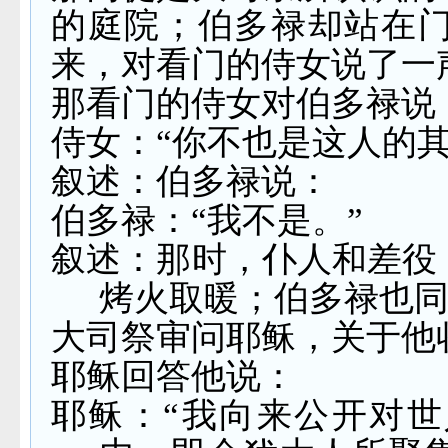
的庭院；伯多禄却站在
来，对看门的侍女说了一
那看门的侍女对伯多禄说
侍女：“你不也是这人的
叙述：伯多禄说：
伯多禄：“我不是。”
叙述：那时，仆人和差役
烤火取暖；伯多禄也
大司祭审问耶稣，关于他
耶稣回答他说：
耶稣：“我向来公开对