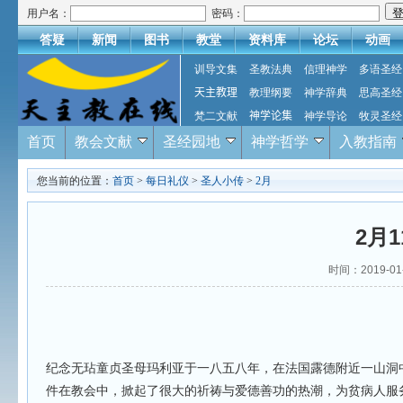
用户名：
密码：
答疑
新闻
图书
教堂
资料库
论坛
动画
训导文集
圣教法典
信理神学
多语圣经
天主教理
教理纲要
神学辞典
思高圣经
梵二文献
神学论集
神学导论
牧灵圣经
首页
教会文献
圣经园地
神学哲学
入教指南
您当前的位置：
首页
>
每日礼仪
>
圣人小传
>
2月
2月
时间：2019-0
纪念无玷童贞圣母玛利亚于一八五八年，在法国露德附近一山洞
件在教会中，掀起了很大的祈祷与爱德善功的热潮，为贫病人服