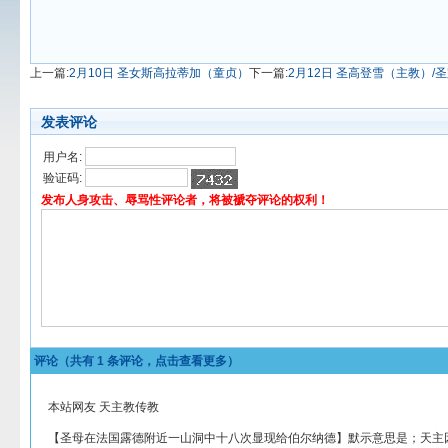
上一篇:
2月10日 圣女斯高拉蒂加（童贞）
下一篇:
2月12日 圣高登雪（主教）/
发表评论
用户名:
验证码:
发布人身攻击、辱骂性评论者，将被褫夺评论的权利！
评论（共有
1
条评论，点击查看更多）
本站网友 天主教传教
【圣母在法国露德附近一山洞中十八次显现给伯尔纳德】默示意思是；天主