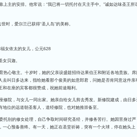
上主的安排。他常说：“我已将一切托付在天主手中。”诚如达味圣王所
去世时，爱尔兰已获得“圣人岛”的美称。
福女依太的女儿，公元628
圣女贝迦。
热心敬主。十岁时，她的父亲设盛筵招待达果伯王和附近各地贵族。席
人去叫日多达来，指给她看那个俊美的如意郎君，问她是否肯同意这件亲
王和在座的宾客都很赞成，祝她前途顺利。
修院，与女儿一同出家。她亲自给女儿剪去秀发。新修院建成，由日多
有地位的远道朝圣客人，道经修院，也对她推崇备至。
托别的修女处理，自己争取时间研究圣经，并修务苦行。她因苦身过严
，一心预备善终。有一天，她正在圣堂祈祷，突有一个火球，停在她头上