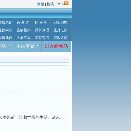
繁體
|
投稿
|
RSS
弥撒总论
再 慕 道
同 根 生
剖析闪电
礼仪问答
告解指南
辩护真理
圣月汇集
弥撒礼仪
大赦汇集
新答客问
宗教方志
下载
本站专题
进入新闻站
6岁以前，过着世俗的生活。从未