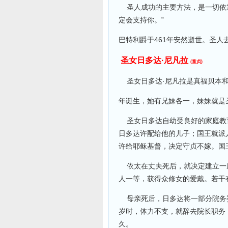
圣人成功的主要方法，是一切依靠
定会支持你。”
巴特利爵于461年安然逝世。圣人
圣女日多达·尼凡拉
(童贞)
圣女日多达·尼凡拉是真福贝本和
年诞生，她有兄妹各一，妹妹就是
圣女日多达自幼受良好的家庭教育
日多达许配给他的儿子；国王就派
许给耶稣基督，决定守贞不嫁。国
依太在丈夫死后，就决定建立一座
人一等，获得众修女的爱戴。若干
母亲死后，日多达将一部分院务委
岁时，体力不支，就辞去院长职务
久。