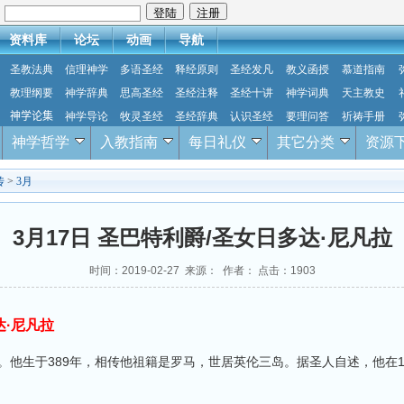
：
资料库
论坛
动画
导航
圣教法典
信理神学
多语圣经
释经原则
圣经发凡
教义函授
慕道指南
教理纲要
神学辞典
思高圣经
圣经注释
圣经十讲
神学词典
天主教史
神学论集
神学导论
牧灵圣经
圣经辞典
认识圣经
要理问答
祈祷手册
神学哲学
入教指南
每日礼仪
其它分类
资源
传
>
3月
3月17日 圣巴特利爵/圣女日多达·尼凡拉
时间：2019-02-27 来源： 作者： 点击：
1903
达·尼凡拉
他生于389年，相传他祖籍是罗马，世居英伦三岛。据圣人自述，他在1