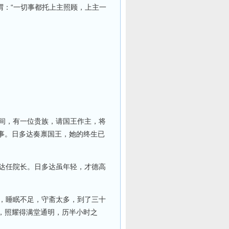
谓：“一切事都托上主照顾，上主一
间，有一位贵族，请国王作主，将
事。日多达奏禀国王，她的终生已
达任院长。日多达虽年轻，才德高
，睡眠不足，守斋太多，到了三十
，照耀得满堂通明，历半小时之