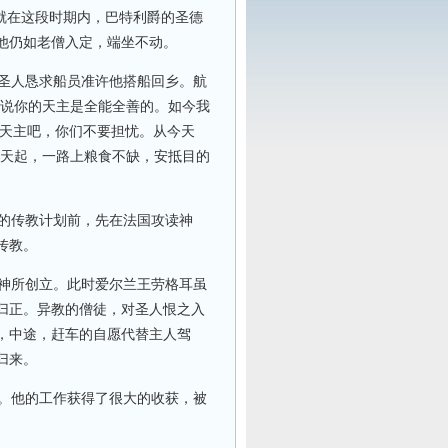
就在这段时期内，巴特利爵的圣德
他仍如老僧入定，端坐不动。
圣人恳求船员准许他搭船回乡。航
常说你的天主是全能全善的。如今我
求天主吧，你们不要担忧。从今天
一天起，一路上粮食不缺，安抵目的
的传教计划前，先在法国攻读神
传教。
神所创立。此时爱尔兰王劳格耳虽
归正。异教的僧徒，对圣人恨之入
，中途，赶车的自愿代替主人驾
归来。
。他的工作获得了很大的收获，被