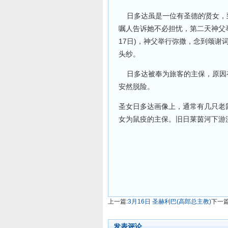
日多达虽是一位有圣德的贤女，到
嘱人告诉她不必担忧，第二天神父
17日)，神父举行弥撒，念到颂
头纱。
日多达被奉为旅客的主保，原因有
安然脱险。
圣女日多达画像上，通常有几只老
女为鼠疫的主保。旧日莱茵河下游
上一篇:
3月16日 圣赫利巴(高郎总主教)
下一篇
发表评论