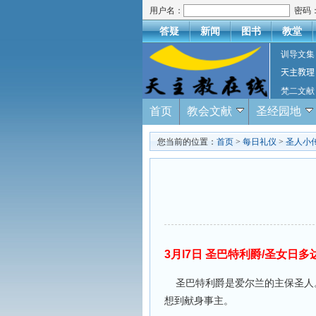
用户名：
密码
答疑
新闻
图书
教堂
训导文集
天主教理
梵二文献
首页
教会文献
圣经园地
您当前的位置：
首页
>
每日礼仪
>
圣人小
3月l7日 圣巴特利爵/圣女日多
圣巴特利爵是爱尔兰的主保圣人。
想到献身事主。