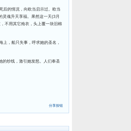
死后的情况，向欧当启示过。欧当
灵魂升天享福。果然这一天(3月
衣，不用其它殓衣，头上覆一块旧棉
海上，船只失事，呼求她的圣名，
她的纱线，激引她发怒。人们奉圣
分享按钮