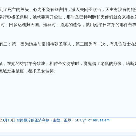
了死亡的关头，心内不免有些害怕，派人去问圣欧当，天主有没有将她
举行弥撒圣祭时，她就要离开尘世，那时圣巴特利爵和天使们就会来接她的
谢词时，曰多达魂归天国。殓葬时，遵她的遗命，就用她平日常穿的那件苦
二：第一因为她生前常招待朝圣客人，第二因为有一次，有几位修士在
鼠，在她的纺纱竿旁嬉戏。相传圣女纺纱时，魔鬼借了老鼠的形像，啮断
流域发生鼠疫，都求圣女转祷。
:
3月18日 耶路撒冷的圣济利禄（主教、圣师）St. Cyril of Jerusalem