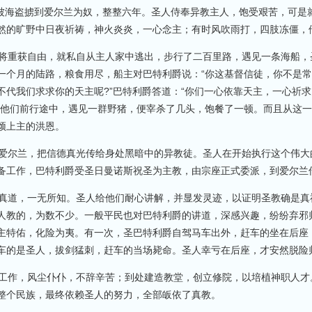
被海盗掳到爱尔兰为奴，整整六年。圣人侍奉异教主人，饱受艰苦，可是
然的旷野中日夜祈祷，神火炎炎，一心念主；有时风吹雨打，四肢冻僵，
重获自由，就私自从主人家中逃出，步行了二百里路，遇见一条海船，
一个月的陆路，粮食用尽，船主对巴特利爵说：“你这基督信徒，你不是
不代我们求求你的天主呢?”巴特利爵答道：“你们一心依靠天主，一心祈
，他们前行途中，遇见一群野猪，便宰杀了几头，饱餐了一顿。而且从这
颂上主的洪恩。
尔兰，把信德真光传给身处黑暗中的异教徒。圣人在开始执行这个伟大
备工作，巴特利爵受圣日曼诺斯祝圣为主教，由宗座正式委派，到爱尔兰
道，一无所知。圣人给他们耐心讲解，并显发灵迹，以证明圣教确是真
人教的，为数不少。一般平民也对巴特利爵的讲道，深感兴趣，纷纷弃邪
主特佑，化险为夷。有一次，圣巴特利爵自驾马车出外，赶车的坐在后座
车的是圣人，拔剑猛刺，赶车的当场毙命。圣人幸亏在后座，才安然脱险
作，风尘仆仆，不辞辛苦；到处建造教堂，创立修院，以培植神职人才
整个民族，最终依赖圣人的努力，全部皈依了真教。