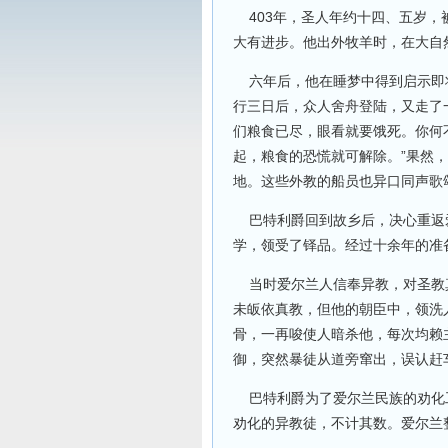
403年，圣人年约十四、五岁，
大有进步。他出外牧羊时，在大自
六年后，他在睡梦中得到启示即将
行三日后，众人舍舟登陆，又走了
们粮食已尽，眼看就要饿死。你何
起，粮食的恐慌就可解除。”果然
地。这些外教的船员也异口同声歌
巴特利爵回到故乡后，决心重返爱
学，领受了铎品。经过十余年的准
当时爱尔兰人信奉异教，对圣教真
未皈依真教，但他的朝臣中，领洗
骨，一再唆使人暗杀他，每次均赖
御，突然暴徒从道旁窜出，误认赶
巴特利爵为了爱尔兰民族的劝化工
劝化的异教徒，不计其数。爱尔兰