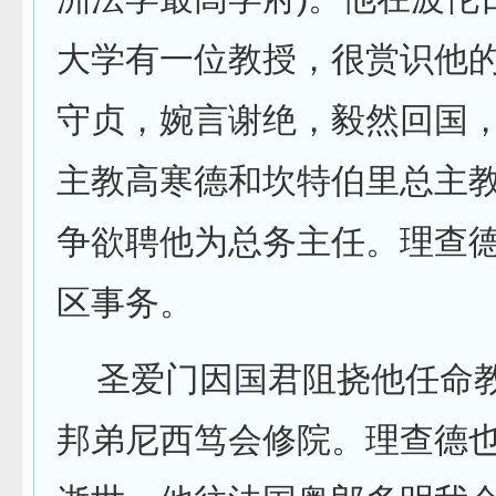
大学有一位教授，很赏识他
守贞，婉言谢绝，毅然回国
主教高寒德和坎特伯里总主
争欲聘他为总务主任。理查
区事务。
圣爱门因国君阻挠他任命教
邦弟尼西笃会修院。理查德