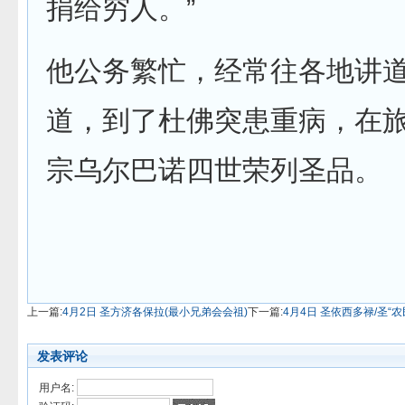
捐给穷人。”
他公务繁忙，经常往各地讲道劝
道，到了杜佛突患重病，在旅
宗乌尔巴诺四世荣列圣品。
上一篇:
4月2日 圣方济各保拉(最小兄弟会会祖)
下一篇:
4月4日 圣依西多禄/圣“
发表评论
用户名: