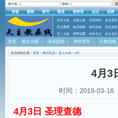
用户名：
密码：
答疑
新闻
图书
教堂
资料库
论坛
动画
训导文集
圣教法典
信理神学
多语圣经
天主教理
教理纲要
神学辞典
思高圣经
梵二文献
神学论集
神学导论
牧灵圣经
首页
教会文献
圣经园地
神学哲学
入教指南
您当前的位置：
首页
>
每日礼仪
>
圣人小传
>
4月
4月3
时间：2019-03-
4月3日 圣理查德