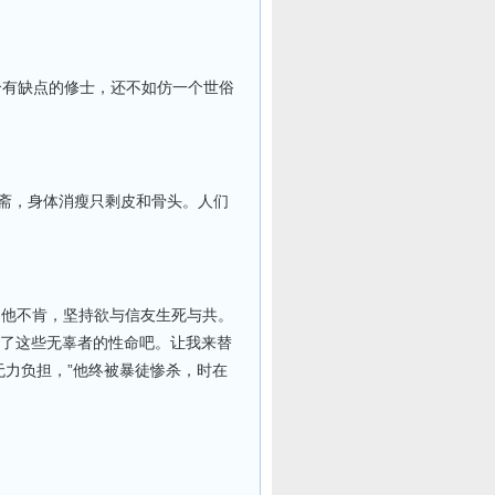
个有缺点的修士，还不如仿一个世俗
斋，身体消瘦只剩皮和骨头。人们
。他不肯，坚持欲与信友生死与共。
饶了这些无辜者的性命吧。让我来替
无力负担，”他终被暴徒惨杀，时在