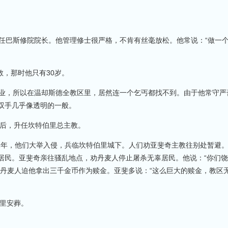
巴斯修院院长。他管理修士很严格，不肯有丝毫放松。他常说：“做一
教，那时他只有30岁。
，所以在温却斯德全教区里，居然连一个乞丐都找不到。由于他常守严
双手几乎像透明的一般。
后，升任坎特伯里总主教。
1年，他们大举入侵，兵临坎特伯里城下。人们劝亚斐奇主教往别处暂避
居民。亚斐奇亲往骚乱地点，劝丹麦人停止屠杀无辜居民。他说：“你们
。丹麦人迫他拿出三千金币作为赎金。亚斐多说：“这么巨大的赎金，教区
伯里安葬。