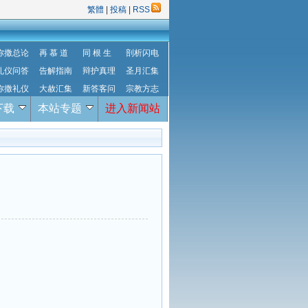
繁體
|
投稿
|
RSS
弥撒总论
再 慕 道
同 根 生
剖析闪电
礼仪问答
告解指南
辩护真理
圣月汇集
弥撒礼仪
大赦汇集
新答客问
宗教方志
下载
本站专题
进入新闻站