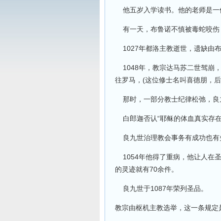
他五岁入学读书。他的老师是一
有一天，布鲁诺不慎被毒蛇咬伤
1027年都洛主教逝世，遗缺由
1048年，教宗达马苏二世驾崩
往罗马，(这位修士名叫喜德朋，后
那时，一部分教士纪律松弛，良九
白郎迦否认“耶稣的体血真实存在
良九世治理教会事务有成功也有失
1054年他得了重病，他让人在圣
的灵迹就有70余件。
良九世于1087年荣列圣品。
教宗由枢机主教选举，这一条规定