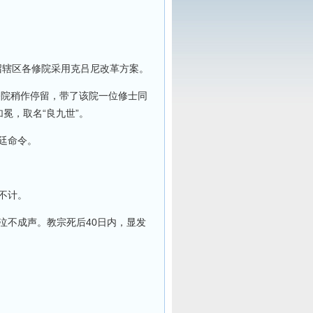
召辖区各修院采用克吕尼改革方案。
修院稍作停留，带了该院一位修士同
冕，取名“良九世”。
廷命令。
不计。
泣不成声。教宗死后40日内，显发