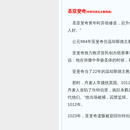
圣亚斐奇
(坎特伯里总主教殉道)
圣亚斐奇青年时弃俗修道，后升任
人好。”
公元984年亚斐奇任温却斯德主
亚斐奇致力救济贫民创办慈善事业
说：他在弥撒中举扬圣体的时候，
亚斐奇当了22年的温却斯德主教
那时，丹麦人常骚扰英国。101
丹麦人攻陷了坎特伯里，疯狂杀戮
代他们。”他当场被捕，囚禁监狱
1012年。
1023年，亚斐奇遗骸被迎回坎特