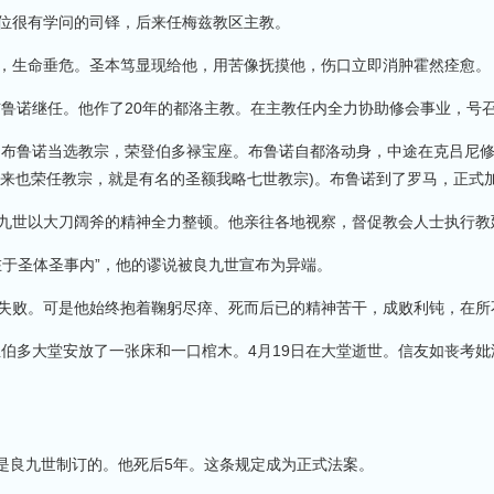
位很有学问的司铎，后来任梅兹教区主教。
，生命垂危。圣本笃显现给他，用苦像抚摸他，伤口立即消肿霍然痊愈。
布鲁诺继任。他作了20年的都洛主教。在主教任内全力协助修会事业，号
，布鲁诺当选教宗，荣登伯多禄宝座。布鲁诺自都洛动身，中途在克吕尼
来也荣任教宗，就是有名的圣额我略七世教宗)。布鲁诺到了罗马，正式加
世以大刀阔斧的精神全力整顿。他亲往各地视察，督促教会人士执行教
于圣体圣事内”，他的谬说被良九世宣布为异端。
败。可是他始终抱着鞠躬尽瘁、死而后已的精神苦干，成败利钝，在所
伯多大堂安放了一张床和一口棺木。4月19日在大堂逝世。信友如丧考妣
是良九世制订的。他死后5年。这条规定成为正式法案。