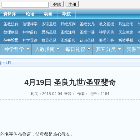
：
资料库
论坛
动画
导航
圣教法典
信理神学
多语圣经
释经原则
圣经发凡
教义函授
慕道指南
教理纲要
神学辞典
思高圣经
圣经注释
圣经十讲
神学词典
天主教史
神学论集
神学导论
牧灵圣经
圣经辞典
认识圣经
要理问答
祈祷手册
神学哲学
入教指南
每日礼仪
其它分类
资源
传
>
4月
4月19日 圣良九世/圣亚斐奇
时间：2018-04-04 来源： 作者： 点击：
1184
来的名字叫布鲁诺，父母都是热心教友。