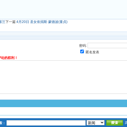
马塞兰
下一篇:
4月20日 圣女依搦斯·蒙德波(童贞)
密码:
匿名发表
评论的权利！
索：