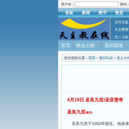
用户名：
密码
答疑
新闻
图书
教堂
训导文集
天主教理
梵二文献
首页
教会文献
圣经园地
您当前的位置：
首页
>
每日礼仪
>
圣人小
4月19日 圣良九世/圣亚斐奇
圣良九世
(教宗)
圣良九世于1002年诞生。他原