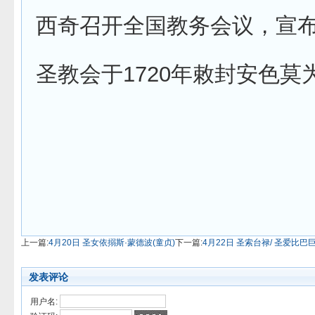
西奇召开全国教务会议，宣
圣教会于1720年敕封安色莫
上一篇:
4月20日 圣女依搦斯·蒙德波(童贞)
下一篇:
4月22日 圣索台禄/ 圣爱比
发表评论
用户名: