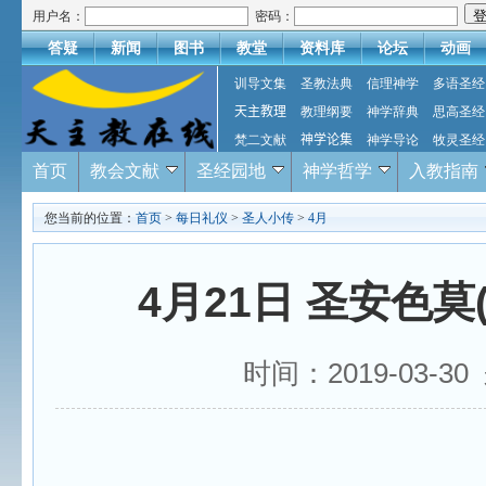
用户名：
密码：
答疑
新闻
图书
教堂
资料库
论坛
动画
训导文集
圣教法典
信理神学
多语圣经
天主教理
教理纲要
神学辞典
思高圣经
梵二文献
神学论集
神学导论
牧灵圣经
首页
教会文献
圣经园地
神学哲学
入教指南
您当前的位置：
首页
>
每日礼仪
>
圣人小传
>
4月
4月21日 圣安色
时间：2019-03-