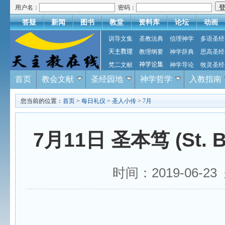
用户名：
密码：
答疑
新闻
图书
教堂
资料库
论坛
动画
训导文集
圣教法典
信理神学
多语圣经
天主教理
教理纲要
神学辞典
思高圣经
梵二文献
神学论集
神学导论
牧灵圣经
首页
教会文献
圣经园地
神学哲学
入教指南
您当前的位置：
首页
>
每日礼仪
>
圣人小传
>
7月
7月11日 圣本笃 (St.
时间：2019-06-