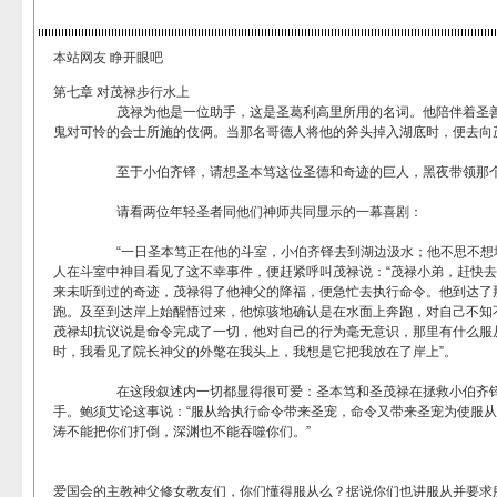
本站网友 睁开眼吧
第七章 对茂禄步行水上
茂禄为他是一位助手，这是圣葛利高里所用的名词。他陪伴着圣善的老
鬼对可怜的会士所施的伎俩。当那名哥德人将他的斧头掉入湖底时，便去向
至于小伯齐铎，请想圣本笃这位圣德和奇迹的巨人，黑夜带领那个小孩
请看两位年轻圣者同他们神师共同显示的一幕喜剧：
“一日圣本笃正在他的斗室，小伯齐铎去到湖边汲水；他不思不想地将
人在斗室中神目看见了这不幸事件，便赶紧呼叫茂禄说：“茂禄小弟，赶快
来未听到过的奇迹，茂禄得了他神父的降福，便急忙去执行命令。他到达了
跑。及至到达岸上始醒悟过来，他惊骇地确认是在水面上奔跑，对自己不知
茂禄却抗议说是命令完成了一切，他对自己的行为毫无意识，那里有什么服
时，我看见了院长神父的外氅在我头上，我想是它把我放在了岸上”。
在这段叙述内一切都显得很可爱：圣本笃和圣茂禄在拯救小伯齐铎的事
手。鲍须艾论这事说：“服从给执行命令带来圣宠，命令又带来圣宠为使服
涛不能把你们打倒，深渊也不能吞噬你们。”
爱国会的主教神父修女教友们，你们懂得服从么？据说你们也讲服从并要求