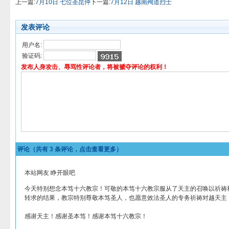
上一篇:
7月10日 七位圣昆仲
下一篇:
7月12日 越南殉道烈士
发表评论
用户名:
验证码:
发布人身攻击、辱骂性评论者，将被褫夺评论的权利！
评论（共有
3
条评论，点击查看更多）
本站网友 睁开眼吧
今天特别想念本笃十六教宗！可敬的本笃十六教宗服从了天主的召唤以祈祷
转求的结果，教宗特别尊敬本笃圣人，也愿意效法圣人的专务祈祷对越天主
感谢天主！感谢圣本笃！感谢本笃十六教宗！