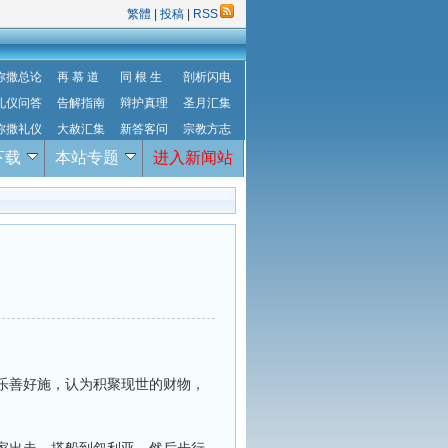
繁體
|
投稿
|
RSS
弥撒总论
再 慕 道
同 根 生
剖析闪电
礼仪问答
告解指南
辩护真理
圣月汇集
弥撒礼仪
大赦汇集
新答客问
宗教方志
下载
本站专题
进入新闻站
乐善好施，认为积聚现世的财物，