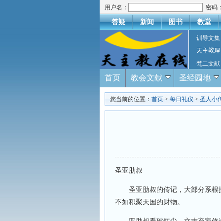
用户名：
密码
答疑
新闻
图书
教堂
训导文集
天主教理
梵二文献
首页
教会文献
圣经园地
您当前的位置：
首页
>
每日礼仪
>
圣人小
圣亚肋叔
圣亚肋叔的传记，大部分系根据
不如积聚天国的财物。