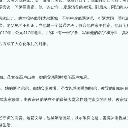
。父母为他择配，娶一位名门闺女。成婚的日子，他征得新妇同意，离
堂旁边一间茅屋寄宿。他一连17年，度最清贫的生活。到后来，附近的
然出走。他本拟搭船到达尔斯城，不料中途船遇逆风，折返意国，重抵
褛。老父见面不相识，当他是一个普通乞丐，收容他在家里住宿。他日间
了17年，公元417年逝世。尸体上有一张字条，写着他的名字和身世，真
西方成了大众化敬礼的对象。
姐。圣女在高卢出生，她的父亲那时候任高卢知府。
。她的两个弟弟，由她负责教养。圣女以善表熏陶胞弟，教导他们如何
式离家修道，由教宗吕伯纳在圣伯多禄大堂亲自颁与贞女的面纱。教宗致
守贞的高贵。这篇文章，他呈献给胞姐，以示敬仰之意，盎博罗削祝圣
修生活。