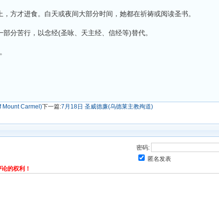
，方才进食。白天或夜间大部分时间，她都在祈祷或阅读圣书。
部分苦行，以念经(圣咏、天主经、信经等)替代。
世。
ount Carmel)
下一篇:
7月18日 圣威德廉(乌德莱主教殉道)
密码:
匿名发表
评论的权利！