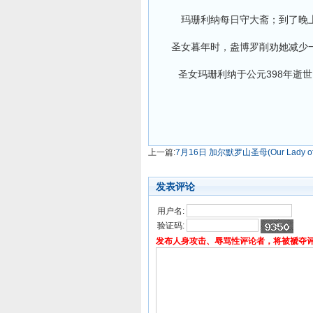
玛珊利纳每日守大斋；到了晚上
圣女暮年时，盎博罗削劝她减少一
圣女玛珊利纳于公元398年逝
上一篇:
7月16日 加尔默罗山圣母(Our Lady of M
发表评论
用户名:
验证码:
发布人身攻击、辱骂性评论者，将被褫夺