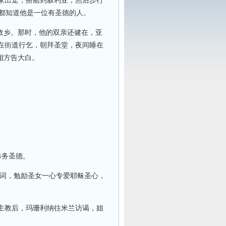
家出走，搭船到叙利亚，然后步行
人都知道他是一位有圣德的人。
故乡。那时，他的双亲还健在，亚
在街道行乞，朝拜圣堂，夜间睡在
相方告大白。
修务圣德。
词，勉励圣女一心专爱耶稣圣心，
主教后，玛珊利纳往米兰访谒，姐