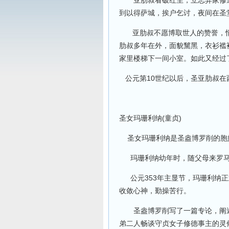
亚肋叔看破红尘，立志弃家修道
到以得萨城，挨户乞讨，夜间在圣
亚肋叔不愿博取世人的赞誉，悄
肋叔多年在外，面貌黧黑，衣衫褴
家里楼梯下一间小室。如此又经过
公元第10世纪以后，圣亚肋叔在
圣女玛珊利纳(童贞)
圣女玛珊利纳是圣盎博罗削的胞
玛珊利纳幼年时，随父母来罗马
公元353年主显节，玛珊利纳正
收敛心神，勤操苦行。
圣盎博罗削写了一篇专论，阐述
弟二人畅谈守贞女子修德事主的灵