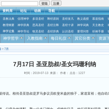
：
资料库
论坛
动画
导航
圣教法典
信理神学
多语圣经
释经原则
圣经发凡
教义函授
慕道指南
教理纲要
神学辞典
思高圣经
圣经注释
圣经十讲
神学词典
天主教史
神学论集
神学导论
牧灵圣经
圣经辞典
认识圣经
要理问答
祈祷手册
神学哲学
入教指南
每日礼仪
其它分类
资源
传
>
7月
7月17日 圣亚肋叔/圣女玛珊利纳
时间：2019-07-13 来源： 作者： 点击：
1227
传说。相传圣亚肋叔是罗马参议员欧斐米盎的独子，家道富裕；他自幼