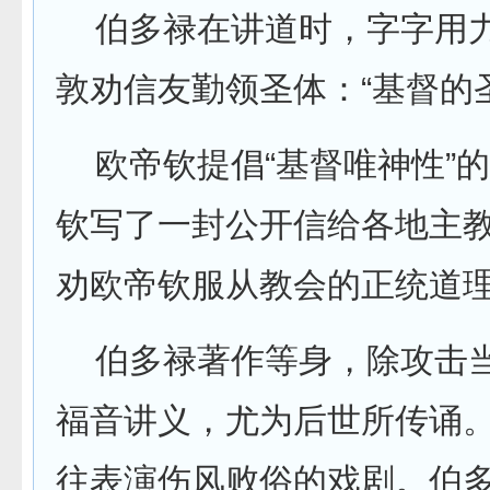
伯多禄在讲道时，字字用力
敦劝信友勤领圣体：“基督的
欧帝钦提倡“基督唯神性”
钦写了一封公开信给各地主
劝欧帝钦服从教会的正统道
伯多禄著作等身，除攻击当
福音讲义，尤为后世所传诵
往表演伤风败俗的戏剧。伯