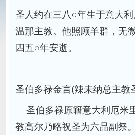
圣人约在三八○年生于意大
温那主教。他照顾羊群，无
四五○年安逝。
圣伯多禄金言(辣未纳总主教
圣伯多禄原籍意大利厄米里
教高尔乃略祝圣为六品副祭