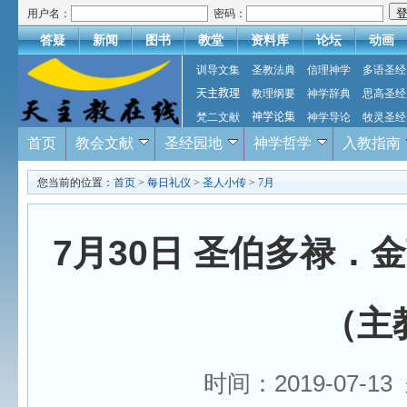
用户名：
密码：
答疑
新闻
图书
教堂
资料库
论坛
动画
训导文集
圣教法典
信理神学
多语圣经
天主教理
教理纲要
神学辞典
思高圣经
梵二文献
神学论集
神学导论
牧灵圣经
首页
教会文献
圣经园地
神学哲学
入教指南
您当前的位置：
首页
>
每日礼仪
>
圣人小传
>
7月
7月30日 圣伯多禄．金言(St
（主
时间：2019-07-