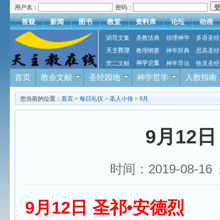
用户名：
密码：
答疑
新闻
图书
教堂
资料库
论坛
动画
训导文集
圣教法典
信理神学
多语圣经
天主教理
教理纲要
神学辞典
思高圣经
梵二文献
神学论集
神学导论
牧灵圣经
首页
教会文献
圣经园地
神学哲学
入教指南
您当前的位置：
首页
>
每日礼仪
>
圣人小传
>
9月
9月12
时间：2019-08-
9月12日 圣祁•安德烈