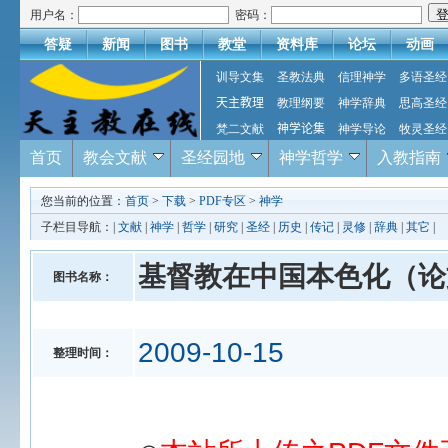
用户名：
密码：
答疑
新闻
图书
教堂
资料库
论坛
动画
训导文集
圣教法典
信理神学
多语圣经
天主教理
教理纲要
神学辞典
思高圣经
梵二文献
神学论集
神学导论
牧灵圣经
首页
教会文献
圣经园地
神学哲学
入教指南
您当前的位置：
首页
>
下载
>
PDF专区
>
神学
子栏目导航：|
文献
|
神学
|
哲学
|
研究
|
圣经
|
历史
|
传记
|
灵修
|
辞典
|
其它
|
基督教在中国本色化（论
图书名称：
2009-10-15
整理时间：