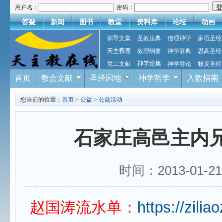
用户名：
密码：
答疑
新闻
图书
教堂
资料库
论坛
动画
训导文集
圣教法典
信理神学
多语圣经
天主教理
教理纲要
神学辞典
思高圣经
梵二文献
神学论集
神学导论
牧灵圣经
首页
教会文献
圣经园地
神学哲学
入教指南
您当前的位置：
首页
>
公益
>
公益活动
石家庄高邑主内
时间：2013-01-
赵国涛流水单：
https://zili