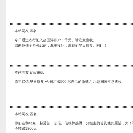
本站网友 匿名
今日通过农行汇入赵国涛账户一千元。请注意查收。
愿两位孩子坚强忍耐，愿主怜悯，愿她们早日康复。阿门！
本站网友 amy娟妮
原主保佑,早日康复~今日汇出500,尽自己的微薄之力.赵国涛注意查收.
本站网友 匿名
你们在和耶稣一起受苦，坚信、信赖并感恩，分担主的苦及他的愿望，为了罪人..
今转账1800元