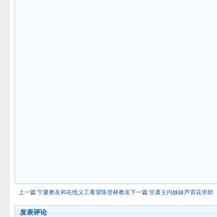
上一篇:
宁夏教友和在线义工看望陈登林教友
下一篇:
甘肃主内姊妹芦雷花求助
发表评论