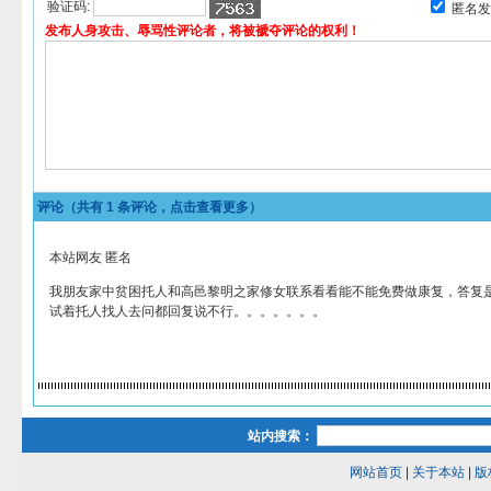
验证码:
匿名发
发布人身攻击、辱骂性评论者，将被褫夺评论的权利！
评论（共有
1
条评论，点击查看更多）
本站网友 匿名
我朋友家中贫困托人和高邑黎明之家修女联系看看能不能免费做康复，答复是
试着托人找人去问都回复说不行。。。。。。。
站内搜索：
网站首页
|
关于本站
|
版