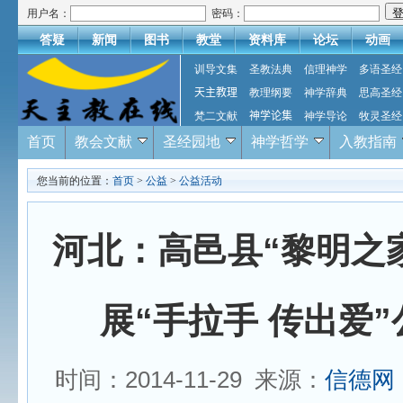
用户名：
密码：
答疑
新闻
图书
教堂
资料库
论坛
动画
训导文集
圣教法典
信理神学
多语圣经
天主教理
教理纲要
神学辞典
思高圣经
梵二文献
神学论集
神学导论
牧灵圣经
首页
教会文献
圣经园地
神学哲学
入教指南
您当前的位置：
首页
>
公益
>
公益活动
河北：高邑县“黎明之
展“手拉手 传出爱
时间：2014-11-29 来源：
信德网