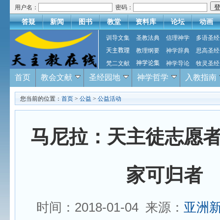
用户名：
密码：
答疑
新闻
图书
教堂
资料库
论坛
动画
训导文集
圣教法典
信理神学
多语圣经
天主教理
教理纲要
神学辞典
思高圣经
梵二文献
神学论集
神学导论
牧灵圣经
首页
教会文献
圣经园地
神学哲学
入教指南
您当前的位置：
首页
>
公益
>
公益活动
马尼拉：天主徒志愿
家可归者
时间：2018-01-04 来源：
亚洲