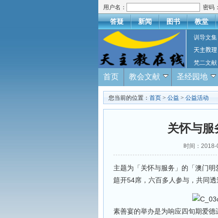
用户名：
密码
答疑
新闻
图书
教堂
训导文集
天主教理
梵二文献
首页
教会文献
圣经园地
您当前的位置：
首页
>
公益
>
公益活动
关怀与服务
时间：2018
主题为「关怀与服务」的「澳门明爱
筵开54席，六百多人参与，共同
素善宴的举办是为响应四旬期爱德