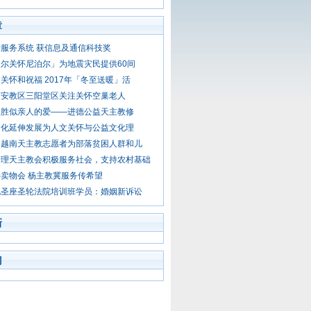
章
服务系统 获信息及通信科技奖
尔关怀尼泊尔」为地震灾民提供60间
关怀和祝福 2017年「冬至送暖」活
西安教区三阳堂区关注关怀空巢老人
人胜似亲人的爱——进德公益天主教修
文化延伸发展为人文关怀与公益文化理
，越南天主教志愿者为部落贫困人群和儿
会理天主教会积极服务社会，支持农村基础
卖物会 杨主教冀服务传希望
见圣座圣轮法院培训班学员：婚姻新诉讼
新
门