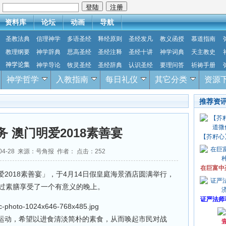
：
资料库
论坛
动画
导航
圣教法典
信理神学
多语圣经
释经原则
圣经发凡
教义函授
慕道指南
教理纲要
神学辞典
思高圣经
圣经注释
圣经十讲
神学词典
天主教史
神学论集
神学导论
牧灵圣经
圣经辞典
认识圣经
要理问答
祈祷手册
神学哲学
入教指南
每日礼仪
其它分类
资源
推荐资
 澳门明爱2018素善宴
【芥籽心
-04-28 来源：号角报 作者： 点击：
252
在巨富中
2018素善宴」，于4月14日假皇庭海景酒店圆满举行，
透过素膳享受了一个有意义的晚上。
证严法师
运动，希望以进食清淡简朴的素食，从而唤起市民对战