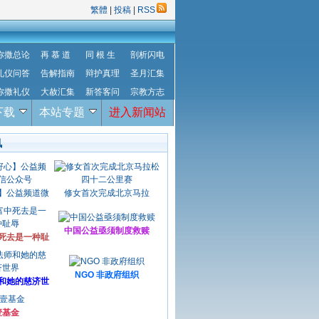
繁體
|
投稿
|
RSS
弥撒总论
再 慕 道
同 根 生
剖析闪电
礼仪问答
告解指南
辩护真理
圣月汇集
弥撒礼仪
大赦汇集
新答客问
宗教方志
下载
本站专题
进入新闻站
讯
】公益频道微
修女首次完成北京马拉
中国公益亟须制度救赎
死去是一种耻
NGO 非政府组织
和她的慈济世
壹基金