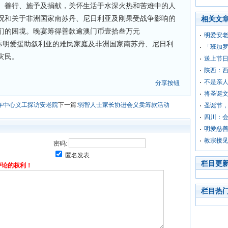
、善行、施予及捐献，关怀生活于水深火热和苦难中的人
况和关于非洲国家南苏丹、尼日利亚及刚果受战争影响的
相关文
们的困境。晚宴筹得善款逾澳门币壹拾叁万元
明爱安老
透过国际明爱援助叙利亚的难民家庭及非洲国家南苏丹、尼日利
「班加罗
灾民。
送上节日
陕西：
不是亲
分享按钮
将圣诞
年中心义工探访安老院
下一篇:
弱智人士家长协进会义卖筹款活动
圣诞节
四川：
明爱慈善
教宗接
密码:
匿名发表
栏目更
评论的权利！
栏目热