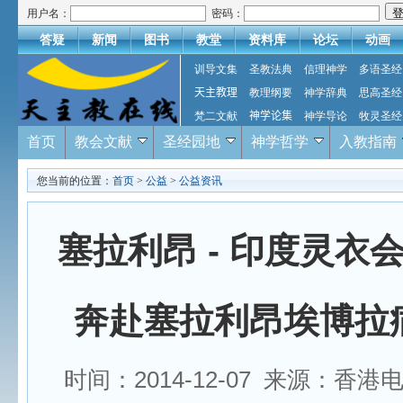
用户名：
密码：
答疑
新闻
图书
教堂
资料库
论坛
动画
训导文集
圣教法典
信理神学
多语圣经
天主教理
教理纲要
神学辞典
思高圣经
梵二文献
神学论集
神学导论
牧灵圣经
首页
教会文献
圣经园地
神学哲学
入教指南
您当前的位置：
首页
>
公益
>
公益资讯
塞拉利昂 - 印度灵衣
奔赴塞拉利昂埃博拉
时间：2014-12-07 来源：香港