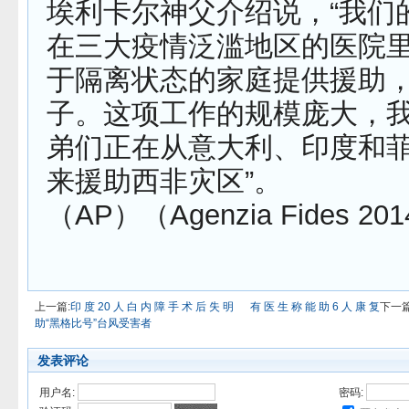
埃利卡尔神父介绍说，“我们
在三大疫情泛滥地区的医院
于隔离状态的家庭提供援助
子。这项工作的规模庞大，
弟们正在从意大利、印度和
来援助西非灾区”。
（AP）（Agenzia Fides 201
上一篇:
印 度 20 人 白 内 障 手 术 后 失 明 有 医 生 称 能 助 6 人 康 复
下一篇
助“黑格比号”台风受害者
发表评论
用户名:
密码: