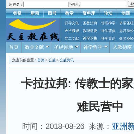
用户名：
密码：
答疑
新闻
图书
教堂
资料库
论坛
动画
训导文集
圣教法典
信理神学
多语圣经
天主教理
教理纲要
神学辞典
思高圣经
梵二文献
神学论集
神学导论
牧灵圣经
首页
教会文献
圣经园地
神学哲学
入教指南
您当前的位置：
首页
>
公益
>
公益资讯
卡拉拉邦: 传教士的
难民营中
时间：2018-08-26 来源：
亚洲