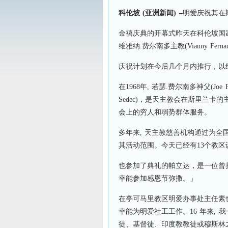
科伦坡
(
亚洲新闻
) –
明爱庆祝其在
金禧庆典的开幕式昨天在科伦坡国
维雅纳.费尔南多主教(Vianny Ferna
庆祝计划在今后几个月内推行，以
在1968年, 若瑟.费尔南多神父(Joe 
Sedec)，是天主教会在斯里兰
会上的穷人和弱势群体服务。
多年来, 天主教慈善机构通过为全
其活动范围。今天已经有13个教
也参加了典礼的帕立达，是一位曾
幸能参加感恩节弥撒。」
在亭可马里教区明爱办事处主任素也古里(S
幸能为明爱社工工作。16 年来, 
徒、基督徒、印度教教徒或穆斯林