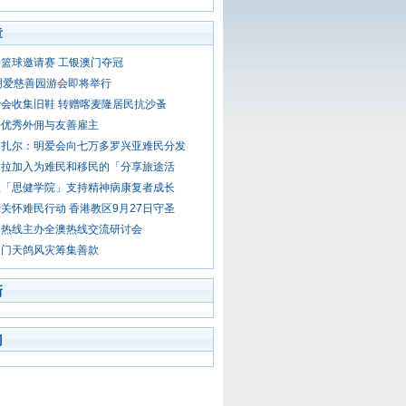
章
篮球邀请赛 工银澳门夺冠
明爱慈善园游会即将举行
会收集旧鞋 转赠喀麦隆居民抗沙蚤
许优秀外佣与友善雇主
巴扎尔：明爱会向七万多罗兴亚难民分发
加拉加入为难民和移民的「分享旅途活
立「思健学院」支持精神病康复者成长
关怀难民行动 香港教区9月27日守圣
命热线主办全澳热线交流研讨会
澳门天鸽风灾筹集善款
新
门