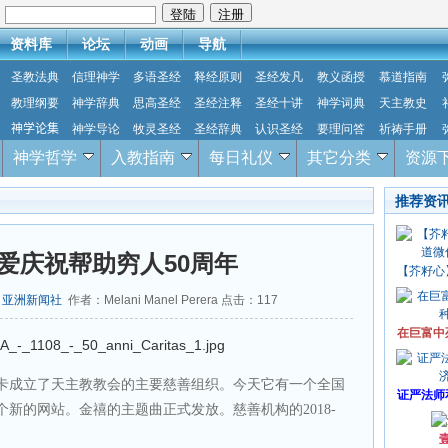
：
资料库
论坛
动画
导航
圣教法典
信理神学
多语圣经
释经原则
圣经发凡
教义函授
慕道指南
教理纲要
神学辞典
思高圣经
圣经注释
圣经十讲
神学词典
天主教史
神学论集
神学导论
牧灵圣经
圣经辞典
认识圣经
要理问答
祈祷手册
神学哲学
入教指南
每日礼仪
其它分类
资源
推荐资
爱庆祝帮助穷人50周年
【芥籽心
：
亚洲新闻社
作者：Melani Manel Perera 点击：
117
在巨富中
兰卡成立了天主教教会的主要慈善组织。今天它有一个全国
证严法师
个新的网站。金禧的主题曲正式发放。慈善机构的2018-