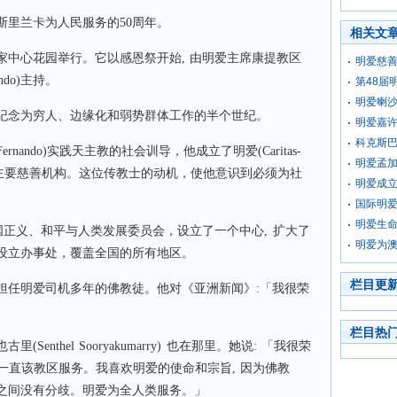
斯里兰卡为人民服务的50周年。
相关文
家中心花园举行。它以感恩祭开始, 由明爱主席康提教区
明爱慈善
ndo)主持。
第48届
明爱喇沙
纪念为穷人、边缘化和弱势群体工作的半个世纪。
明爱嘉
科克斯
Fernando)实践天主教的社会训导，他成立了明爱(Caritas-
明爱孟
卡的主要慈善机构。这位传教士的动机，使他意识到必须为社
明爱成
国际明爱
明爱生
国正义、和平与人类发展委员会，设立了一个中心, 扩大了
明爱为
区设立办事处，覆盖全国的所有地区。
栏目更
担任明爱司机多年的佛教徒。他对《亚洲新闻》:「我很荣
栏目热
enthel Sooryakumarry) 也在那里。她说: 「我很荣
我一直该教区服务。我喜欢明爱的使命和宗旨, 因为佛教
之间没有分歧。明爱为全人类服务。」