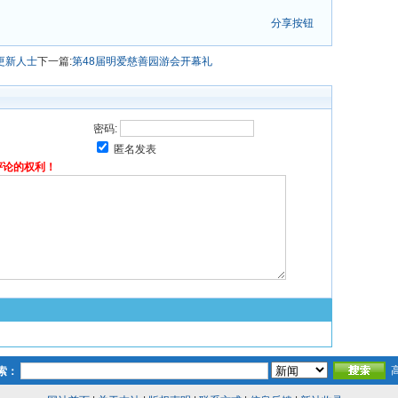
分享按钮
更新人士
下一篇:
第48届明爱慈善园游会开幕礼
密码:
匿名发表
评论的权利！
索：