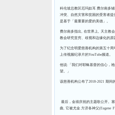
科伦坡总教区厄玛奴耳.费尔南多辅理主教
冲突、自然灾害和贫困的受害者提
是基于「最重要的爱的美德」。
费尔南多指出, 在世界上, 天主
教会研究贫穷、歧视和边缘化的原
为了纪念明爱慈善机构的第五十周年纪
上传视频纪录片的YouTube频道。
他说:「我们对耶稣基督的信心，祂
望。」
该慈善机构公布了2018-2021 期
最后，金禧庆祝的主题歌公开。塞西尔.载
曲, 它被尤金.方济各神父(Eugene 