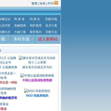
繁體
|
投稿
|
RSS
弥撒总论
再 慕 道
同 根 生
剖析闪电
礼仪问答
告解指南
辩护真理
圣月汇集
弥撒礼仪
大赦汇集
新答客问
宗教方志
下载
本站专题
进入新闻站
讯
】公益频道微
修女首次完成北京马拉
中国公益亟须制度救赎
死去是一种耻
NGO 非政府组织
和她的慈济世
壹基金