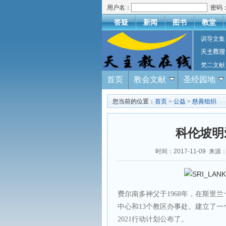
用户名：
密码
答疑
新闻
图书
教堂
训导文集
天主教理
梵二文献
首页
教会文献
圣经园地
您当前的位置：
首页
>
公益
>
慈善组织
科伦坡明
时间：2017-11-09 来源
费尔南多神父于1968年，在斯里
中心和13个教区办事处。建立了一
2021行动计划公布了。