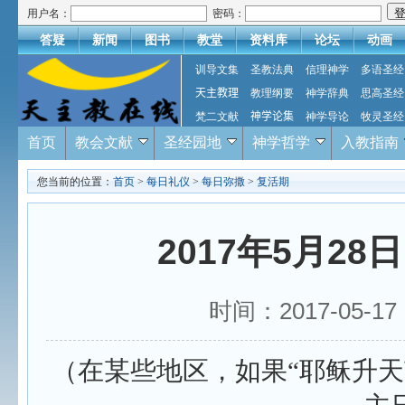
用户名：
密码：
答疑
新闻
图书
教堂
资料库
论坛
动画
训导文集
圣教法典
信理神学
多语圣经
天主教理
教理纲要
神学辞典
思高圣经
梵二文献
神学论集
神学导论
牧灵圣经
首页
教会文献
圣经园地
神学哲学
入教指南
您当前的位置：
首页
>
每日礼仪
>
每日弥撒
>
复活期
2017年5月2
时间：2017-05-
（在某些地区，如果“耶稣升