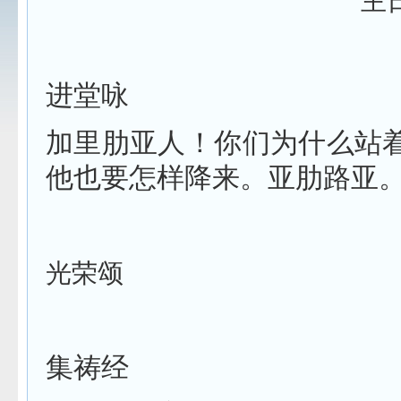
主
进堂咏
加里肋亚人！你们为什么站
他也要怎样降来。亚肋路亚
光荣颂
集祷经