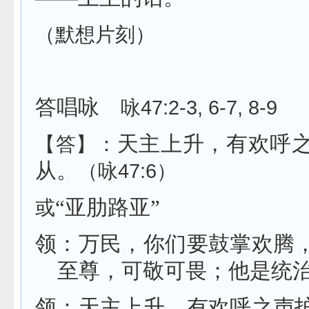
（默想片刻）
答唱咏
咏
47:2-3, 6-7, 8-9
天主上升，有欢呼
【答】：
从。
（咏
47:6
）
“亚肋路亚”
或
领：万民，你们要鼓掌欢腾
至尊，可敬可畏；他是统
领：天主上升，有欢呼之声