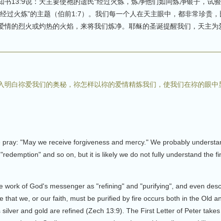
书13:9说：天主要使祂的遗民“经过火炼，炼净他们如同炼净银子，试
经过火炼”的主题（伯前1:7）。我们每一个人在天主眼中，都非常珍贵
爱情的烈火或灼热的火焰，来将我们炼净。耶稣的圣诞提醒我们，天主为
入明白祢爱我们的奥秘，祢怎样以祢的爱情精炼我们，使我们在祢的眼中
we pray: "May we receive forgiveness and mercy." We probably underst
"redemption" and so on, but it is likely we do not fully understand the f
e work of God's messenger as "refining" and "purifying", and even des
rine that we, or our faith, must be purified by fire occurs both in the O
 silver and gold are refined (Zech 13:9). The First Letter of Peter takes