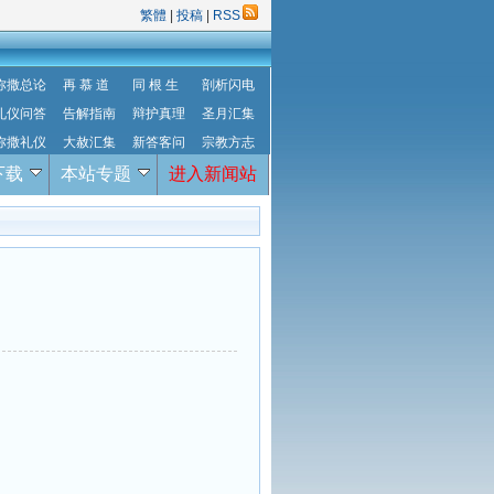
繁體
|
投稿
|
RSS
弥撒总论
再 慕 道
同 根 生
剖析闪电
礼仪问答
告解指南
辩护真理
圣月汇集
弥撒礼仪
大赦汇集
新答客问
宗教方志
下载
本站专题
进入新闻站