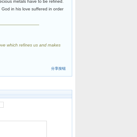
recious metals have to be refined.
 God in his love suffered in order
love which refines us and makes
分享按钮