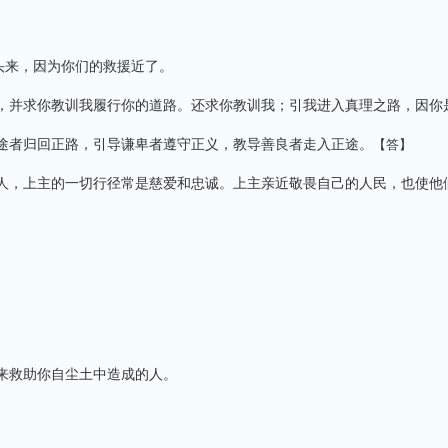
头来，因为你们的救援近了。
，并求你教训我履行你的道路。还求你教训我；引我进入真理之路，因你
途者归回正路，引导谦卑者遵守正义，教导善良者走入正途。
【答】
人，上主的一切行径常是慈爱和忠诚。上主亲近敬畏自己的人民，也使他
来救助你自尘土中造成的人。