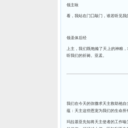
领主咏
看，我站在门囗敲门，谁若听见我
领圣体后经
上主，我们既饱飨了天上的神粮，
听我们的祈祷。亚孟。
我们在今天的弥撒求天主救助祂自尘
蕴：天主这些恩宠为我们的生命所
玛拉基亚先知将天主使者的工作喻为