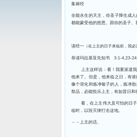
集祷经
全能永生的天主，你圣子降生成人
都能蒙受他的慈恩。因你的圣子、
读经一
（在上主的日子来临前，我必
恭读玛拉基亚先知书
3:1-4,23-24
上主这样说：看！我要派遣
他来了。但是，他来临之日，有谁
像个溶化和炼净银子的人，炼净肋
祭品，必能悦乐上主，有如昔日和
看，在上主伟大及可怕的日
临时，以毁灭律打击这地。
－－上主的话。