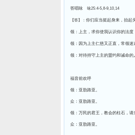
答唱咏
咏
25:4-5,8-9,10,14
你们应当挺起身来，抬起
【答】：
领：上主，求你使我认识你的法度
领：因为上主仁慈又正直，常领迷
领：对待持守上主的盟约和诫命的
福音前欢呼
领：亚肋路亚。
众：亚肋路亚。
领：万民的君王，教会的柱石，请
众：亚肋路亚。