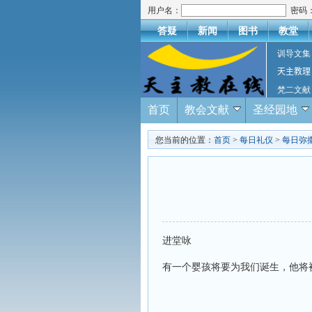
用户名：
密码
答疑
新闻
图书
教堂
训导文集
天主教理
梵二文献
首页
教会文献
圣经园地
您当前的位置：
首页
>
每日礼仪
>
每日弥
进堂咏
有一个婴孩将要为我们诞生，他将