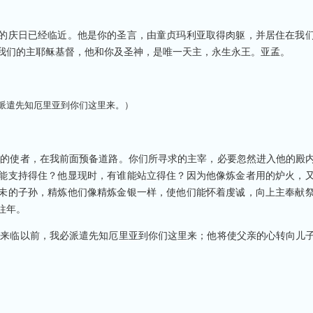
的庆日已经临近。他是你的圣言，由童贞玛利亚取得肉躯，并居住在我
我们的主耶稣基督，他和你及圣神，是唯一天主，永生永王。亚孟。
派遣先知厄里亚到你们这里来。）
我的使者，在我前面预备道路。你们所寻求的主宰，必要忽然进入他的殿
能支持得住？他显现时，有谁能站立得住？因为他像炼金者用的炉火，
未的子孙，精炼他们像精炼金银一样，使他们能怀着虔诚，向上主奉献
往年。
子来临以前，我必派遣先知厄里亚到你们这里来；他将使父亲的心转向儿