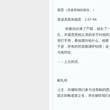
福音
（洗者若翰的诞生。）
恭读圣路加福音
1:57-66
依撒伯尔满了产期，就生了
礼，并愿意照他父亲的名字叫他匝
亲打手势，看他愿叫他什么。他要
于是，所有的邻居都满怀怕情；这
与他同在。
－－上主的话。
献礼经
上主，你赐给我们参与这祭献的恩
因主耶稣基督之名，求你俯听我们