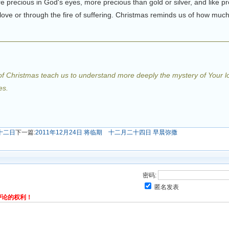
re precious in God's eyes, more precious than gold or silver, and like p
 love or through the fire of suffering. Christmas reminds us of how much
 of Christmas teach us to understand more deeply the mystery of Your 
es.
二十二日
下一篇:
2011年12月24日 将临期 十二月二十四日 早晨弥撒
密码:
匿名发表
评论的权利！