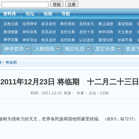
：
资料库
论坛
动画
导航
圣教法典
信理神学
多语圣经
释经原则
圣经发凡
教义函授
慕道指南
教理纲要
神学辞典
思高圣经
圣经注释
圣经十讲
神学词典
天主教史
神学论集
神学导论
牧灵圣经
圣经辞典
认识圣经
要理问答
祈祷手册
神学哲学
入教指南
每日礼仪
其它分类
资源
撒
>
将临期
2011年12月23日 将临期 十二月二十三日
时间：2011-12-12 来源： 作者： 点击：
1108
被称为强有力的天主，世界各民族将因他而蒙受祝福。
（依
9:5
；咏
72:l7
）