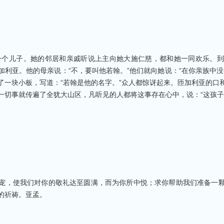
一个儿子。她的邻居和亲戚听说上主向她大施仁慈，都和她一同欢乐。到
加利亚。他的母亲说：“不，要叫他若翰。”他们就向她说：“在你亲族中没
了一块小板，写道：“若翰是他的名字。”众人都惊讶起来。匝加利亚的口
一切事就传遍了全犹大山区，凡听见的人都将这事存在心中，说：“这孩子
宠，使我们对你的敬礼达至圆满，而为你所中悦；求你帮助我们准备一
的祈祷。亚孟。