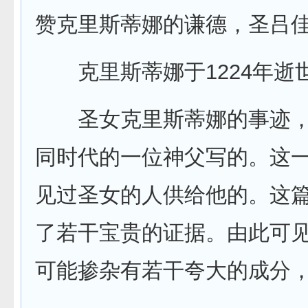
赞克里斯蒂娜的谦德，圣吕
克里斯蒂娜于1224年逝
圣女克里斯蒂娜的事迹，
同时代的一位神父写的。这
见过圣女的人供给他的。这
了若干宝贵的证据。由此可
可能掺杂有若干夸大的成分