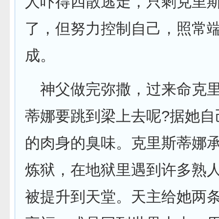
人吓得四散逃走，只剩克里
了，但努力控制自己，照常
成。
神父做完弥撒，过来命克里
蒂娜要跳到梁上去呢?据她自
的肉身的臭味。克里斯蒂娜
炼狱，在地狱里遇到许多熟
被提升到天堂。天主给她两