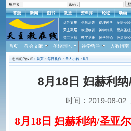
用户名：
密码：
答疑
新闻
图书
教堂
资料库
论坛
动画
训导文集
圣教法典
信理神学
多语圣经
天主教理
教理纲要
神学辞典
思高圣经
梵二文献
神学论集
神学导论
牧灵圣经
首页
教会文献
圣经园地
神学哲学
入教指南
您当前的位置：
首页
>
每日礼仪
>
圣人小传
>
8月
8月18日 妇赫利
时间：2019-08-
8
月
18
日
妇赫利纳
/
圣亚尔