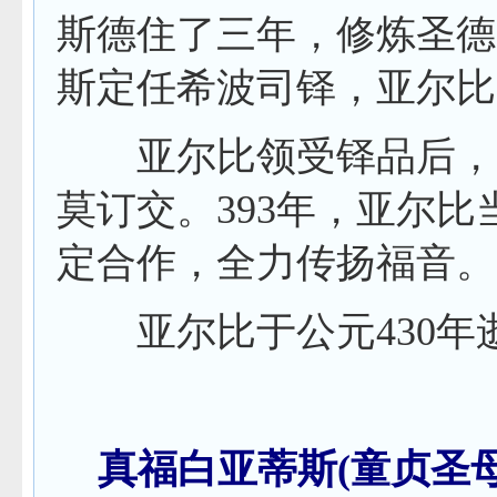
斯德住了三年，修炼圣德
斯定任希波司铎，亚尔比
亚尔比领受铎品后，赴
莫订交。
393
年，亚尔比
定合作，全力传扬福音。
亚尔比于公元
430
年
真福白亚蒂斯
(
童贞圣