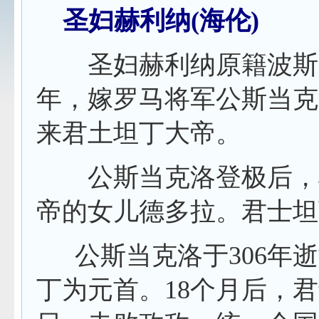
圣妇赫利纳
(
海伦
)
圣妇赫利纳原籍波斯
年，嫁罗马将军公斯当克
来君土坦丁大帝。
公斯当克洛登极后，将
帝的女儿德多拉。君士坦
公斯当克洛于
306
年逝
丁为元首。
18
个月后，君