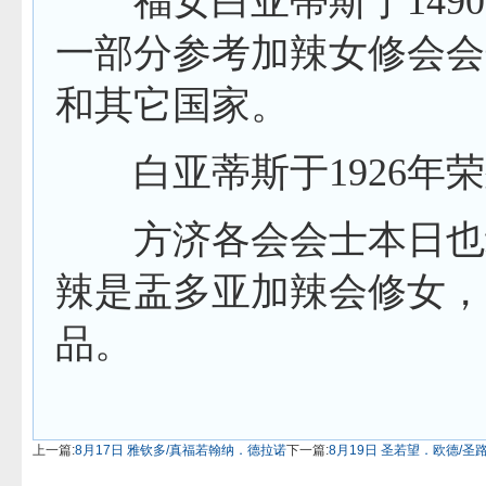
福女白亚蒂斯于
1490
一部分参考加辣女修会会
和其它国家。
白亚蒂斯于
1926
年荣
方济各会会士本日也纪
辣是盂多亚加辣会修女，
品。
上一篇:
8月17日 雅钦多/真福若翰纳．德拉诺
下一篇:
8月19日 圣若望．欧德/圣