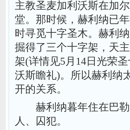
主教圣麦加利沃斯在加尔
堂。那时候，赫利纳已年
时寻觅十字圣木。赫利纳
掘得了三个十字架，天主
架
(
详情见
5
月
14
日
光荣圣
沃斯瞻礼
)
。所以赫利纳
开的关系。
赫利纳暮年住在巴勒斯
人、囚犯。