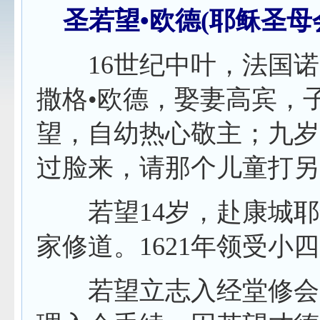
圣若望•欧德
(
耶稣圣母
16
世纪中叶，法国诺
撒格•欧德，娶妻高宾，
望，自幼热心敬主；九岁
过脸来，请那个儿童打另
若望
14
岁，赴康城耶
家修道。
1621
年领受小
若望立志入经堂修会