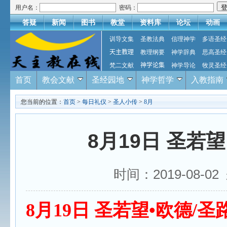
用户名：
密码：
答疑
新闻
图书
教堂
资料库
论坛
动画
训导文集
圣教法典
信理神学
多语圣经
天主教理
教理纲要
神学辞典
思高圣经
梵二文献
神学论集
神学导论
牧灵圣经
首页
教会文献
圣经园地
神学哲学
入教指南
您当前的位置：
首页
>
每日礼仪
>
圣人小传
>
8月
8月19日 圣若
时间：2019-08-
8
月
19
日
圣若望•欧德
/
圣