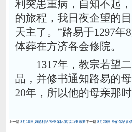
利突患重病，自知不起，
的旅程，我日夜企望的目
天主了。”路易于
1297
年
8
体葬在方济各会修院。
1317
年，教宗若望二
品，并修书通知路易的母
20
年，所以他的母亲那时
上一篇:
8月18日 妇赫利纳/圣亚尔比/真福白亚蒂斯
下一篇:
8月20日 圣伯尔纳多