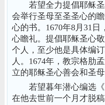
若望全力提倡耶稣圣心
会举行圣母至圣圣心的瞻
心的书。
1670
年
8
月
31
日
心瞻礼。提倡耶稣圣心敬
个人，至少他是具体编订
人。
1674
年，教宗格肋孟
立的耶稣圣心善会和圣母
若望暮年潜心编选《天
在他去世前一个月才脱