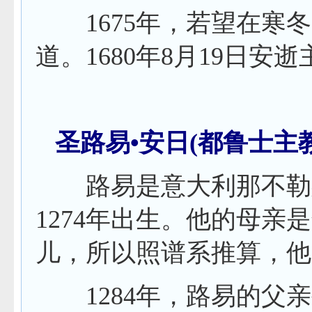
1675
年，若望在寒冬
道。
1680
年
8
月
19
日
安逝
圣路易•安日
(
都鲁士主
路易是意大利那不勒斯
1274
年出生。他的母亲是
儿，所以照谱系推算，他
1284
年，路易的父亲