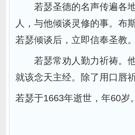
若瑟圣德的名声传遍各地
人，与他倾谈灵修的事。布
若瑟倾谈后，立即信奉圣教
若瑟常劝人勤力祈祷。他说
就该念天主经。除了用口唇祈
若瑟于1663年逝世，年60岁