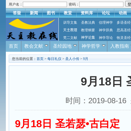
用户名：
密码：
答疑
新闻
图书
教堂
资料库
论坛
动画
训导文集
圣教法典
信理神学
多语圣经
天主教理
教理纲要
神学辞典
思高圣经
梵二文献
神学论集
神学导论
牧灵圣经
首页
教会文献
圣经园地
神学哲学
入教指南
您当前的位置：
首页
>
每日礼仪
>
圣人小传
>
9月
9月18日
时间：2019-08-
9月18日 圣若瑟•古白定