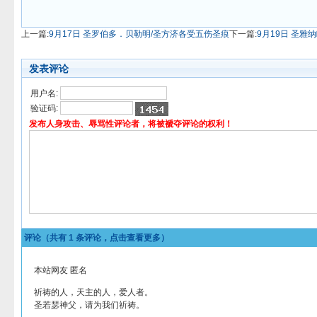
上一篇:
9月17日 圣罗伯多．贝勒明/圣方济各受五伤圣痕
下一篇:
9月19日 圣
发表评论
用户名:
验证码:
发布人身攻击、辱骂性评论者，将被褫夺评论的权利！
评论（共有
1
条评论，点击查看更多）
本站网友 匿名
祈祷的人，天主的人，爱人者。
圣若瑟神父，请为我们祈祷。