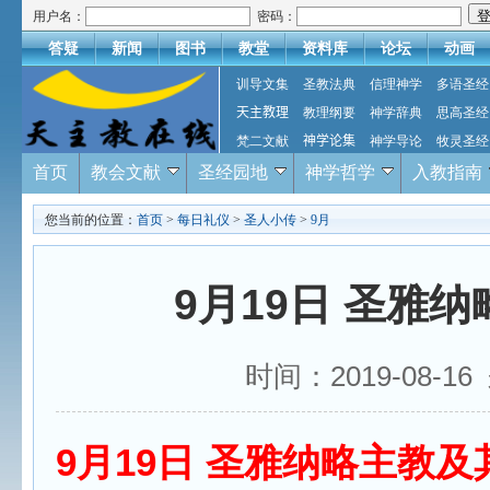
用户名：
密码：
答疑
新闻
图书
教堂
资料库
论坛
动画
训导文集
圣教法典
信理神学
多语圣经
天主教理
教理纲要
神学辞典
思高圣经
梵二文献
神学论集
神学导论
牧灵圣经
首页
教会文献
圣经园地
神学哲学
入教指南
您当前的位置：
首页
>
每日礼仪
>
圣人小传
>
9月
9月19日 圣雅
时间：2019-08-
9月19日 圣雅纳略主教