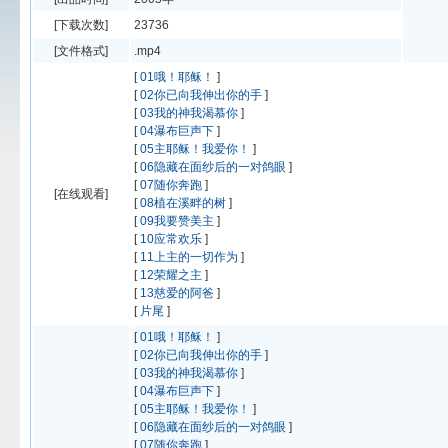
[下载次数]
23736
[文件格式]
.mp4
[
01哦！耶稣！
]
[
02你已向我伸出你的手
]
[
03我的神我渴慕你
]
[
04瀑布巨声下
]
[
05主耶稣！我爱你！
]
[
06隐藏在面纱后的一对鸽眼
]
[
07随你奔跑
]
[在线观看]
[
08植在溪畔的树
]
[
09我要赞美主
]
[
10应常欢乐
]
[
11上主的一切作为
]
[
12荣耀之主
]
[
13慈爱的阿爸
]
[
片尾
]
[
01哦！耶稣！
]
[
02你已向我伸出你的手
]
[
03我的神我渴慕你
]
[
04瀑布巨声下
]
[
05主耶稣！我爱你！
]
[
06隐藏在面纱后的一对鸽眼
]
[
07随你奔跑
]