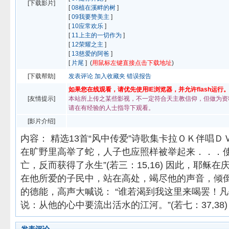
[下载影片]
[
08植在溪畔的树
]
[
09我要赞美主
]
[
10应常欢乐
]
[
11上主的一切作为
]
[
12荣耀之主
]
[
13慈爱的阿爸
]
[
片尾
] (
用鼠标左键直接点击下载地址
)
[下载帮助]
发表评论
加入收藏夹
错误报告
如果您在线观看，请优先使用IE浏览器，并允许flash运行
[友情提示]
本站所上传之某些影视，不一定符合天主教信仰，但做为资
请在有经验的人士指导下观看。
[影片介绍]
内容： 精选13首“风中传爱”诗歌集卡拉ＯＫ伴唱Ｄ
在旷野里高举了蛇，人子也应照样被举起来．．．
亡，反而获得了永生”(若三：15,16) 因此，耶稣
在他所爱的子民中，站在高处，竭尽他的声音，倾
的德能，高声大喊说： “谁若渴到我这里来喝罢！
说：从他的心中要流出活水的江河。”(若七：37,38)