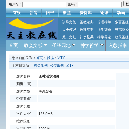
用户名：
密码：
答疑
新闻
图书
教堂
资料库
论坛
动画
训导文集
圣教法典
信理神学
多语圣经
天主教理
教理纲要
神学辞典
思高圣经
梵二文献
神学论集
神学导论
牧灵圣经
首页
教会文献
圣经园地
神学哲学
入教指南
您当前的位置：
首页
>
影视
>
MTV
子栏目导航：|
教会影视
|
公益影视
|
MTV
|
[影片名称]
圣神活水涌流
[领衔主演]
[影片类型]
海外影视
[带宽要求]
[影片长度]
[文件大小]
128.9MB
[推荐级别]
[出品时间]
2005年